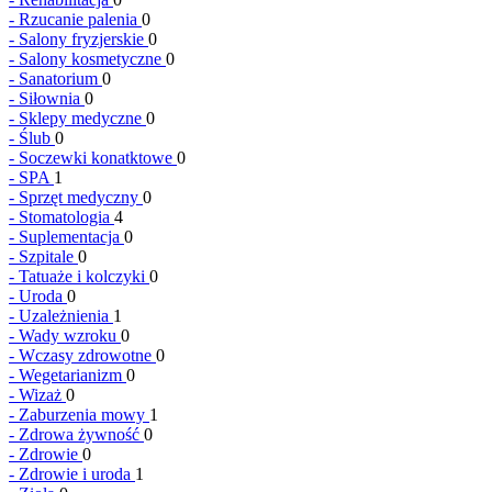
-
Rzucanie palenia
0
-
Salony fryzjerskie
0
-
Salony kosmetyczne
0
-
Sanatorium
0
-
Siłownia
0
-
Sklepy medyczne
0
-
Ślub
0
-
Soczewki konatktowe
0
-
SPA
1
-
Sprzęt medyczny
0
-
Stomatologia
4
-
Suplementacja
0
-
Szpitale
0
-
Tatuaże i kolczyki
0
-
Uroda
0
-
Uzależnienia
1
-
Wady wzroku
0
-
Wczasy zdrowotne
0
-
Wegetarianizm
0
-
Wizaż
0
-
Zaburzenia mowy
1
-
Zdrowa żywność
0
-
Zdrowie
0
-
Zdrowie i uroda
1