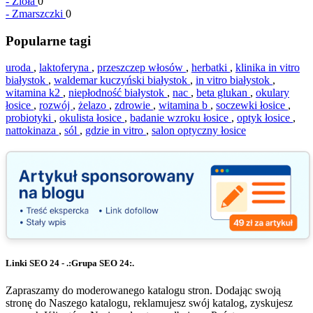
-
Zioła
0
-
Zmarszczki
0
Popularne tagi
uroda
,
laktoferyna
,
przeszczep włosów
,
herbatki
,
klinika in vitro
białystok
,
waldemar kuczyński białystok
,
in vitro białystok
,
witamina k2
,
niepłodność białystok
,
nac
,
beta glukan
,
okulary
łosice
,
rozwój
,
żelazo
,
zdrowie
,
witamina b
,
soczewki łosice
,
probiotyki
,
okulista łosice
,
badanie wzroku łosice
,
optyk łosice
,
nattokinaza
,
sól
,
gdzie in vitro
,
salon optyczny łosice
Linki SEO 24 - .:Grupa SEO 24:.
Zapraszamy do moderowanego katalogu stron. Dodając swoją
stronę do Naszego katalogu, reklamujesz swój katalog, zyskujesz