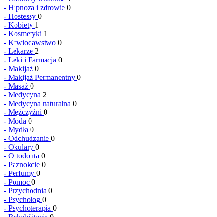
-
Hipnoza i zdrowie
0
-
Hostessy
0
-
Kobiety
1
-
Kosmetyki
1
-
Krwiodawstwo
0
-
Lekarze
2
-
Leki i Farmacja
0
-
Makijaż
0
-
Makijaż Permanentny
0
-
Masaż
0
-
Medycyna
2
-
Medycyna naturalna
0
-
Mężczyźni
0
-
Moda
0
-
Mydła
0
-
Odchudzanie
0
-
Okulary
0
-
Ortodonta
0
-
Paznokcie
0
-
Perfumy
0
-
Pomoc
0
-
Przychodnia
0
-
Psycholog
0
-
Psychoterapia
0
-
Rehabilitacja
0