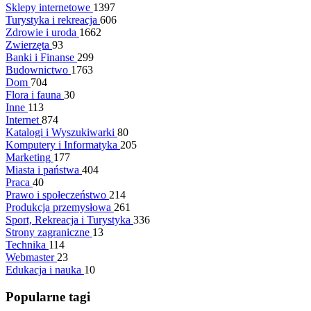
Sklepy internetowe
1397
Turystyka i rekreacja
606
Zdrowie i uroda
1662
Zwierzęta
93
Banki i Finanse
299
Budownictwo
1763
Dom
704
Flora i fauna
30
Inne
113
Internet
874
Katalogi i Wyszukiwarki
80
Komputery i Informatyka
205
Marketing
177
Miasta i państwa
404
Praca
40
Prawo i społeczeństwo
214
Produkcja przemysłowa
261
Sport, Rekreacja i Turystyka
336
Strony zagraniczne
13
Technika
114
Webmaster
23
Edukacja i nauka
10
Popularne tagi