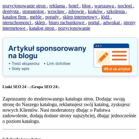
pozycjonowanie stron
,
reklama
,
hotel
,
blog
,
warszawa
,
noclegi
,
dentysta
,
stomatolog
,
wrocław
,
zdrowie
,
kraków
,
szkolenia
,
katalog firm
,
meble
,
porady
,
sklep internetowy
,
łódź
,
nieruchomosci
,
sklep
,
biuro rachunkowe
,
portal
,
adwokat
,
strony
internetowe
,
katalog stron
,
pozycjonowanie
Linki SEO 24 - .:Grupa SEO 24:.
Zapraszamy do moderowanego katalogu stron. Dodając swoją
stronę do Naszego katalogu, reklamujesz swój katalog, zyskujesz
nowych Klientów. Nasi moderatorzy dbając o Państwa
zadowolenie, dodają dodane strony najszybciej, dbając jednocześnie
o poziom katalogu.