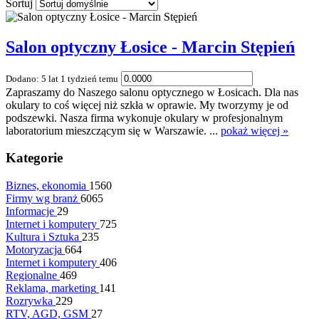
Sortuj
Salon optyczny Łosice - Marcin Stępień
Dodano: 5 lat 1 tydzień temu
Zapraszamy do Naszego salonu optycznego w Łosicach. Dla nas
okulary to coś więcej niż szkła w oprawie. My tworzymy je od
podszewki. Nasza firma wykonuje okulary w profesjonalnym
laboratorium mieszczącym się w Warszawie. ...
pokaż więcej »
Kategorie
Biznes, ekonomia
1560
Firmy wg branż
6065
Informacje
29
Internet i komputery
725
Kultura i Sztuka
235
Motoryzacja
664
Internet i komputery
406
Regionalne
469
Reklama, marketing
141
Rozrywka
229
RTV, AGD, GSM
27