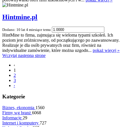
Hintmine.pl
Dodano: 10 lat 4 miesiące temu
HintMine to firma, zajmująca się wieloma typami szkoleń. Ich
poziom jest zróżnicowany, od początkującego po zaawansowany.
Realizuje je dla osób prywatnych oraz firm, również na
indywidualne zamówienie, które można uzgodn...
pokaż więcej »
Wczytaj następną stronę
‹
1
2
3
›
Kategorie
Biznes, ekonomia
1560
Firmy wg branż
6068
Informacje
29
Internet i komputery
727