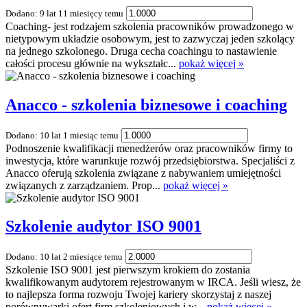
Dodano: 9 lat 11 miesięcy temu
Coaching- jest rodzajem szkolenia pracowników prowadzonego w
nietypowym układzie osobowym, jest to zazwyczaj jeden szkolący
na jednego szkolonego. Druga cecha coachingu to nastawienie
całości procesu głównie na wykształc...
pokaż więcej »
Anacco - szkolenia biznesowe i coaching
Dodano: 10 lat 1 miesiąc temu
Podnoszenie kwalifikacji menedżerów oraz pracowników firmy to
inwestycja, które warunkuje rozwój przedsiębiorstwa. Specjaliści z
Anacco oferują szkolenia związane z nabywaniem umiejętności
związanych z zarządzaniem. Prop...
pokaż więcej »
Szkolenie audytor ISO 9001
Dodano: 10 lat 2 miesiące temu
Szkolenie ISO 9001 jest pierwszym krokiem do zostania
kwalifikowanym audytorem rejestrowanym w IRCA. Jeśli wiesz, że
to najlepsza forma rozwoju Twojej kariery skorzystaj z naszej
porównywarki ofert firm szkoleniowych i w...
pokaż więcej »