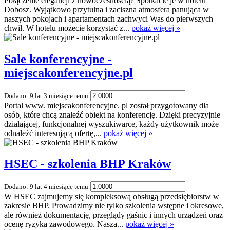
Połączenie elegancji z nowoczesnością? Spotkacie je w hotelu
Dobosz. Wyjątkowo przytulna i zaciszna atmosfera panująca w
naszych pokojach i apartamentach zachwyci Was do pierwszych
chwil. W hotelu możecie korzystać z...
pokaż więcej »
Sale konferencyjne -
miejscakonferencyjne.pl
Dodano: 9 lat 3 miesiące temu
Portal www. miejscakonferencyjne. pl został przygotowany dla
osób, które chcą znaleźć obiekt na konferencję. Dzięki precyzyjnie
działającej, funkcjonalnej wyszukiwarce, każdy użytkownik może
odnaleźć interesującą ofertę,...
pokaż więcej »
HSEC - szkolenia BHP Kraków
Dodano: 9 lat 4 miesiące temu
W HSEC zajmujemy się kompleksową obsługą przedsiębiorstw w
zakresie BHP. Prowadzimy nie tylko szkolenia wstępne i okresowe,
ale również dokumentację, przeglądy gaśnic i innych urządzeń oraz
ocenę ryzyka zawodowego. Nasza...
pokaż więcej »