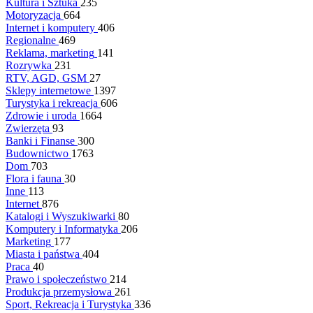
Kultura i Sztuka
235
Motoryzacja
664
Internet i komputery
406
Regionalne
469
Reklama, marketing
141
Rozrywka
231
RTV, AGD, GSM
27
Sklepy internetowe
1397
Turystyka i rekreacja
606
Zdrowie i uroda
1664
Zwierzęta
93
Banki i Finanse
300
Budownictwo
1763
Dom
703
Flora i fauna
30
Inne
113
Internet
876
Katalogi i Wyszukiwarki
80
Komputery i Informatyka
206
Marketing
177
Miasta i państwa
404
Praca
40
Prawo i społeczeństwo
214
Produkcja przemysłowa
261
Sport, Rekreacja i Turystyka
336