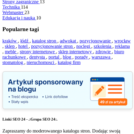
Strony zagraniczne
13
Technika
114
Webmaster
23
Edukacja i nauka
10
Popularne tagi
kraków
,
łódź
,
katalog stron
,
adwokat
,
pozycjonowanie
,
wrocław
,
sklep
,
hotel
,
pozycjonowanie stron
,
noclegi
,
szkolenia
,
reklama
,
meble
,
strony internetowe
,
sklep internetowy
,
zdrowie
,
biuro
rachunkowe
,
dentysta
,
portal
,
blog
,
porady
,
warszawa
,
stomatolog
,
nieruchomosci
,
katalog firm
Linki SEO 24 - .:Grupa SEO 24:.
Zapraszamy do moderowanego katalogu stron. Dodając swoją