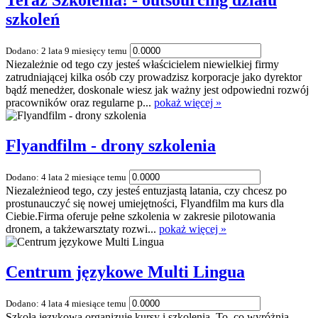
Teraz Szkolenia! - outsourcing działu
szkoleń
Dodano: 2 lata 9 miesięcy temu
Niezależnie od tego czy jesteś właścicielem niewielkiej firmy
zatrudniającej kilka osób czy prowadzisz korporacje jako dyrektor
bądź menedżer, doskonale wiesz jak ważny jest odpowiedni rozwój
pracowników oraz regularne p...
pokaż więcej »
Flyandfilm - drony szkolenia
Dodano: 4 lata 2 miesiące temu
Niezależnieod tego, czy jesteś entuzjastą latania, czy chcesz po
prostunauczyć się nowej umiejętności, Flyandfilm ma kurs dla
Ciebie.Firma oferuje pełne szkolenia w zakresie pilotowania
dronem, a takżewarsztaty rozwi...
pokaż więcej »
Centrum językowe Multi Lingua
Dodano: 4 lata 4 miesiące temu
Szkoła językowa organizuje kursy i szkolenia. To, co wyróżnia