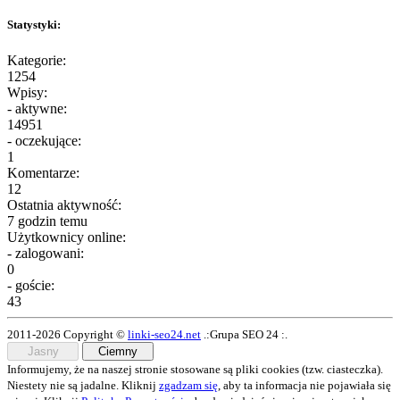
Statystyki:
Kategorie:
1254
Wpisy:
- aktywne:
14951
- oczekujące:
1
Komentarze:
12
Ostatnia aktywność:
7 godzin temu
Użytkownicy online:
- zalogowani:
0
- goście:
43
2011-2026 Copyright ©
linki-seo24.net
.:Grupa SEO 24 :.
Jasny
Ciemny
Informujemy, że na naszej stronie stosowane są pliki cookies (tzw. ciasteczka).
Niestety nie są jadalne. Kliknij
zgadzam się
, aby ta informacja nie pojawiała się