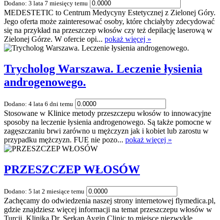
Dodano: 3 lata 7 miesięcy temu
MEDESTETIC to Centrum Medycyny Estetycznej z Zielonej Góry.
Jego oferta może zainteresować osoby, które chciałyby zdecydować
się na przykład na przeszczep włosów czy też depilację laserową w
Zielonej Górze. W ofercie opi...
pokaż więcej »
Trycholog Warszawa. Leczenie łysienia
androgenowego.
Dodano: 4 lata 6 dni temu
Stosowane w Klinice metody przeszczepu włosów to innowacyjne
sposoby na leczenie łysienia androgenowego. Są także pomocne w
zagęszczaniu brwi zarówno u mężczyzn jak i kobiet lub zarostu w
przypadku mężczyzn. FUE nie pozo...
pokaż więcej »
PRZESZCZEP WŁOSÓW
Dodano: 5 lat 2 miesiące temu
Zachęcamy do odwiedzenia naszej strony internetowej flymedica.pl,
gdzie znajdziesz więcej informacji na temat przeszczepu włosów w
Turcji. Klinika Dr. Serkan Aygin Clinic to miejsce niezwykle