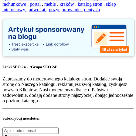
rachunkowe
,
portal
,
meble
,
kraków
,
katalog stron
,
sklep
internetowy
,
adwokat
,
pozycjonowanie
,
dentysta
Linki SEO 24 - .:Grupa SEO 24:.
Zapraszamy do moderowanego katalogu stron. Dodając swoją
stronę do Naszego katalogu, reklamujesz swój katalog, zyskujesz
nowych Klientów. Nasi moderatorzy dbając o Państwa
zadowolenie, dodają dodane strony najszybciej, dbając jednocześnie
o poziom katalogu.
Subskrybuj newsletter