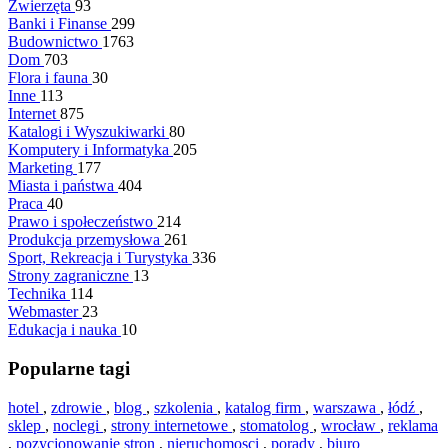
Zwierzęta
93
Banki i Finanse
299
Budownictwo
1763
Dom
703
Flora i fauna
30
Inne
113
Internet
875
Katalogi i Wyszukiwarki
80
Komputery i Informatyka
205
Marketing
177
Miasta i państwa
404
Praca
40
Prawo i społeczeństwo
214
Produkcja przemysłowa
261
Sport, Rekreacja i Turystyka
336
Strony zagraniczne
13
Technika
114
Webmaster
23
Edukacja i nauka
10
Popularne tagi
hotel
,
zdrowie
,
blog
,
szkolenia
,
katalog firm
,
warszawa
,
łódź
,
sklep
,
noclegi
,
strony internetowe
,
stomatolog
,
wrocław
,
reklama
,
pozycjonowanie stron
,
nieruchomosci
,
porady
,
biuro