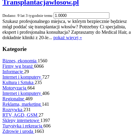
Transplantacjawlosow.pl
Dodano: 9 lat 3 tygodnie temu
Szukasz profesjonalnego miejsca, w którym bezpiecznie będziesz
mógł poddać się transplantacji włosów? Potrzebny Ci specjalista,
ekspert i profesjonalna konsultacja? Zapraszamy do Medical Hair, a
dokładnie kliniki z 20-le...
pokaż więcej »
Kategorie
Biznes, ekonomia
1560
Firmy wg branż
6066
Informacje
29
Internet i komputery
727
Kultura i Sztuka
235
Motoryzacja
664
Internet i komputery
406
Regionalne
469
Reklama, marketing
141
Rozrywka
231
RTV, AGD, GSM
27
Sklepy internetowe
1397
Turystyka i rekreacja
606
Zdrowie i uroda
1663