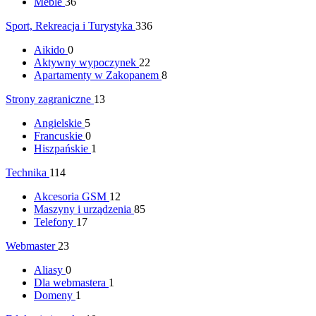
Meble
36
Sport, Rekreacja i Turystyka
336
Aikido
0
Aktywny wypoczynek
22
Apartamenty w Zakopanem
8
Strony zagraniczne
13
Angielskie
5
Francuskie
0
Hiszpańskie
1
Technika
114
Akcesoria GSM
12
Maszyny i urządzenia
85
Telefony
17
Webmaster
23
Aliasy
0
Dla webmastera
1
Domeny
1