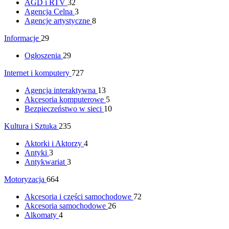
AGD i RTV
32
Agencja Celna
3
Agencje artystyczne
8
Informacje
29
Ogłoszenia
29
Internet i komputery
727
Agencja interaktywna
13
Akcesoria komputerowe
5
Bezpieczeństwo w sieci
10
Kultura i Sztuka
235
Aktorki i Aktorzy
4
Antyki
3
Antykwariat
3
Motoryzacja
664
Akcesoria i części samochodowe
72
Akcesoria samochodowe
26
Alkomaty
4