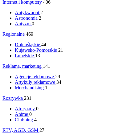
Internet i komputery
406
Antykwariat
2
Astronomia
2
Autyzm
0
Regionalne
469
Dolnośląskie
44
Kujawsko-Pomorskie
21
Lubelskie
13
Reklama, marketing
141
Agencje reklamowe
29
Artykuły reklamowe
34
Merchandising
1
Rozrywka
231
Aforyzmy
0
Anime
0
Clubbing
4
RTV, AGD, GSM
27