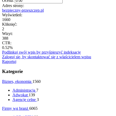
Ocena:
Adres strony:
bezpieczny-przeszczep.pl
Wyświetleń:
1660
Kliknięć:
2
Wizyt:
388
CTR:
0.52%
Podlinkuj swój wpis by przyśpieszyć indeksację
Zaloguj się, by skontaktować się z właścicielem wpisu
Raportuj
Kategorie
Biznes, ekonomia
1560
Administracja
7
Adwokat
139
Agencje celne
3
Firmy wg branż
6065