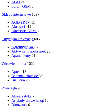
AGD
21
Forum GSM
8
Sklepy internetowe
1397
AGD i RTV
11
Akcesoria
14
Akcesoria GSM
8
Turystyka i rekreacja
605
Agroturystyka
16
Aktywny wypoczynek
25
Apartamenty
61
Zdrowie i uroda
1662
Apteki
18
Badania lekarskie
39
Biżuteria
23
Zwierzęta
93
Akwarystyka
7
Artykuły dla zwierząt
16
Dinozaury
0