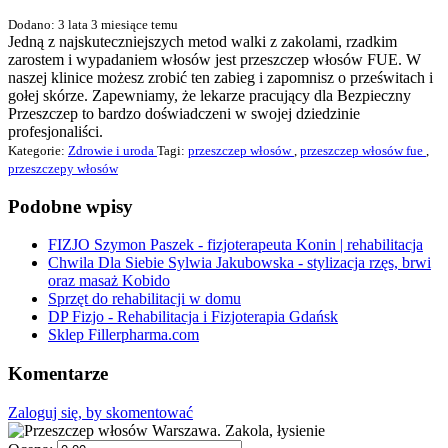
Dodano: 3 lata 3 miesiące temu
Jedną z najskuteczniejszych metod walki z zakolami, rzadkim
zarostem i wypadaniem włosów jest przeszczep włosów FUE. W
naszej klinice możesz zrobić ten zabieg i zapomnisz o prześwitach i
gołej skórze. Zapewniamy, że lekarze pracujący dla Bezpieczny
Przeszczep to bardzo doświadczeni w swojej dziedzinie
profesjonaliści.
Kategorie:
Zdrowie i uroda
Tagi:
przeszczep włosów
,
przeszczep włosów fue
,
przeszczepy włosów
Podobne wpisy
FIZJO Szymon Paszek - fizjoterapeuta Konin | rehabilitacja
Chwila Dla Siebie Sylwia Jakubowska - stylizacja rzęs, brwi
oraz masaż Kobido
Sprzęt do rehabilitacji w domu
DP Fizjo - Rehabilitacja i Fizjoterapia Gdańsk
Sklep Fillerpharma.com
Komentarze
Zaloguj się, by skomentować