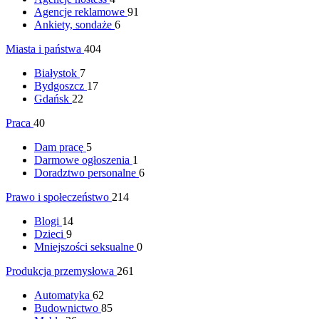
Agencje reklamowe
91
Ankiety, sondaże
6
Miasta i państwa
404
Białystok
7
Bydgoszcz
17
Gdańsk
22
Praca
40
Dam pracę
5
Darmowe ogłoszenia
1
Doradztwo personalne
6
Prawo i społeczeństwo
214
Blogi
14
Dzieci
9
Mniejszości seksualne
0
Produkcja przemysłowa
261
Automatyka
62
Budownictwo
85