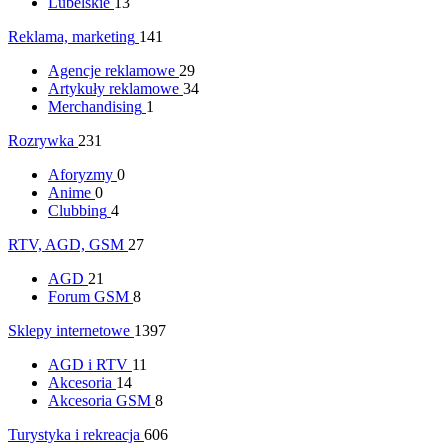
Lubelskie
13
Reklama, marketing
141
Agencje reklamowe
29
Artykuły reklamowe
34
Merchandising
1
Rozrywka
231
Aforyzmy
0
Anime
0
Clubbing
4
RTV, AGD, GSM
27
AGD
21
Forum GSM
8
Sklepy internetowe
1397
AGD i RTV
11
Akcesoria
14
Akcesoria GSM
8
Turystyka i rekreacja
606