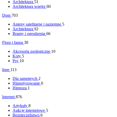
Architektura
51
Architektura wnętrz
60
Dom
703
Anteny satelitarne i naziemne
5
Architektura
92
Bramy i ogrodzenia
66
Flora i fauna
30
Akcesoria zoologiczne
10
Koty
5
Psy
10
Inne
113
Dla samotnych
2
Hipnotyzowanie
0
Hipnoza
1
Internet
876
Artykuły
8
Aukcje internetowe
5
Bezpieczeństwo
6