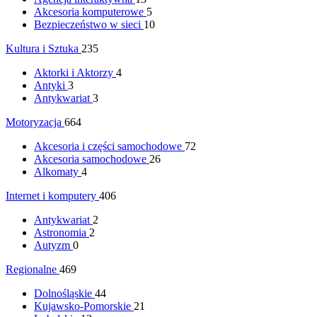
Akcesoria komputerowe
5
Bezpieczeństwo w sieci
10
Kultura i Sztuka
235
Aktorki i Aktorzy
4
Antyki
3
Antykwariat
3
Motoryzacja
664
Akcesoria i części samochodowe
72
Akcesoria samochodowe
26
Alkomaty
4
Internet i komputery
406
Antykwariat
2
Astronomia
2
Autyzm
0
Regionalne
469
Dolnośląskie
44
Kujawsko-Pomorskie
21