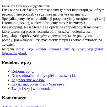
Dodano: 11 miesięcy 2 tygodnie temu
DP Fizjo w Gdańsku to profesjonalny gabinet fizjoterapii, w którym
pacjent i jego potrzeby są zawsze na pierwszym miejscu.
Specjalizujemy się w rehabilitacji pooperacyjnej, uroginekologicznej
i stomatologicznej, a także oferujemy masaż leczniczy i
kinesiotaping. Nasze terapie są oparte na sprawdzonych metodach,
które wspierają proces leczenia bólu, urazów i dolegliwości
kręgosłupa. Oprócz zabiegów zapewniamy także praktyczne
porady, pozwalające utrzymać efekty terapii i zadbać o zdrowie na
co dzień.
Kategorie:
Rehabilitacja
,
Zdrowie
,
Zdrowie i uroda
Tagi:
rehabilitacja gdańsk
,
fizjoterapia gdańsk
Podobne wpisy
Reforma Sp. c.
Domseniora24 - domy opieki mazowieckie
Zagęszczanie włosów
Lekarz medycyny pracy Warszawa
Twoje Oczy | witrektomia
Komentarze