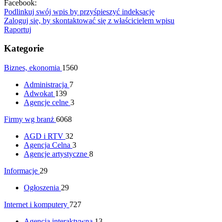
Facebook:
Podlinkuj swój wpis by przyśpieszyć indeksację
Zaloguj się, by skontaktować się z właścicielem wpisu
Raportuj
Kategorie
Biznes, ekonomia
1560
Administracja
7
Adwokat
139
Agencje celne
3
Firmy wg branż
6068
AGD i RTV
32
Agencja Celna
3
Agencje artystyczne
8
Informacje
29
Ogłoszenia
29
Internet i komputery
727
Agencja interaktywna
13