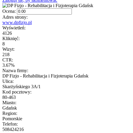
Zaloguj się, by skomentować
Ocena:
Adres strony:
www.dpfizjo.pl
Wyświetleń:
4126
Kliknięć:
8
Wizyt:
218
CTR:
3.67%
Nazwa firmy:
DP Fizjo - Rehabilitacja i Fizjoterapia Gdańsk
Ulica:
Skarżyńskiego 3A/1
Kod pocztowy:
80-463
Miasto:
Gdańsk
Region:
Pomorskie
Telefon:
508424216