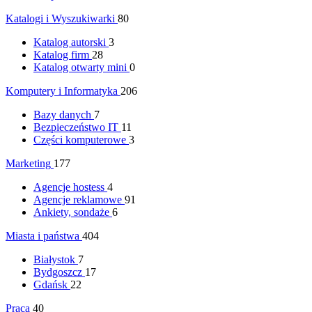
Katalogi i Wyszukiwarki
80
Katalog autorski
3
Katalog firm
28
Katalog otwarty mini
0
Komputery i Informatyka
206
Bazy danych
7
Bezpieczeństwo IT
11
Części komputerowe
3
Marketing
177
Agencje hostess
4
Agencje reklamowe
91
Ankiety, sondaże
6
Miasta i państwa
404
Białystok
7
Bydgoszcz
17
Gdańsk
22
Praca
40