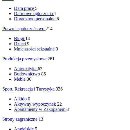
Dam pracę
5
Darmowe ogłoszenia
1
Doradztwo personalne
6
Prawo i społeczeństwo
214
Blogi
14
Dzieci
9
Mniejszości seksualne
0
Produkcja przemysłowa
261
Automatyka
62
Budownictwo
85
Meble
36
Sport, Rekreacja i Turystyka
336
Aikido
0
Aktywny wypoczynek
22
Apartamenty w Zakopanem
8
Strony zagraniczne
13
Angielskie
5