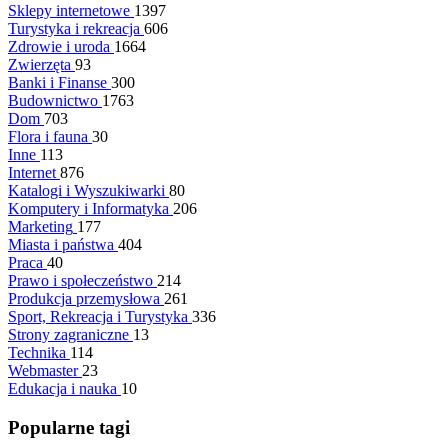
Sklepy internetowe
1397
Turystyka i rekreacja
606
Zdrowie i uroda
1664
Zwierzęta
93
Banki i Finanse
300
Budownictwo
1763
Dom
703
Flora i fauna
30
Inne
113
Internet
876
Katalogi i Wyszukiwarki
80
Komputery i Informatyka
206
Marketing
177
Miasta i państwa
404
Praca
40
Prawo i społeczeństwo
214
Produkcja przemysłowa
261
Sport, Rekreacja i Turystyka
336
Strony zagraniczne
13
Technika
114
Webmaster
23
Edukacja i nauka
10
Popularne tagi