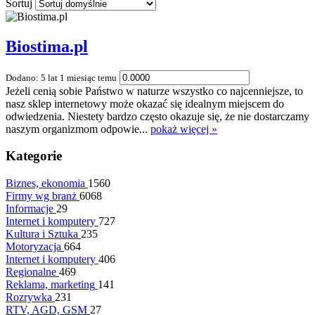
Sortuj
Biostima.pl
Dodano: 5 lat 1 miesiąc temu
Jeżeli cenią sobie Państwo w naturze wszystko co najcenniejsze, to
nasz sklep internetowy może okazać się idealnym miejscem do
odwiedzenia. Niestety bardzo często okazuje się, że nie dostarczamy
naszym organizmom odpowie...
pokaż więcej »
Kategorie
Biznes, ekonomia
1560
Firmy wg branż
6068
Informacje
29
Internet i komputery
727
Kultura i Sztuka
235
Motoryzacja
664
Internet i komputery
406
Regionalne
469
Reklama, marketing
141
Rozrywka
231
RTV, AGD, GSM
27