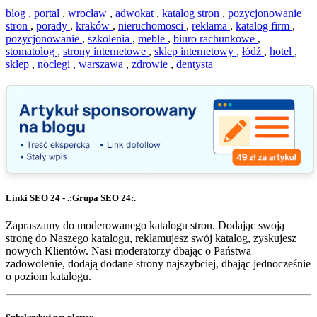
blog
,
portal
,
wrocław
,
adwokat
,
katalog stron
,
pozycjonowanie
stron
,
porady
,
kraków
,
nieruchomosci
,
reklama
,
katalog firm
,
pozycjonowanie
,
szkolenia
,
meble
,
biuro rachunkowe
,
stomatolog
,
strony internetowe
,
sklep internetowy
,
łódź
,
hotel
,
sklep
,
noclegi
,
warszawa
,
zdrowie
,
dentysta
Linki SEO 24 - .:Grupa SEO 24:.
Zapraszamy do moderowanego katalogu stron. Dodając swoją
stronę do Naszego katalogu, reklamujesz swój katalog, zyskujesz
nowych Klientów. Nasi moderatorzy dbając o Państwa
zadowolenie, dodają dodane strony najszybciej, dbając jednocześnie
o poziom katalogu.