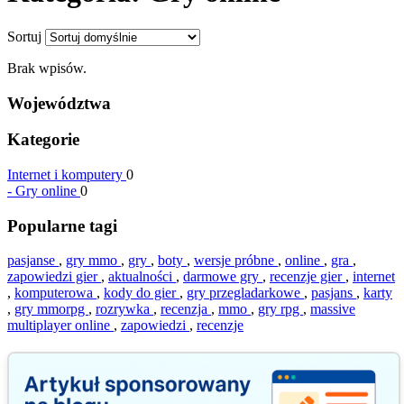
Sortuj
Brak wpisów.
Województwa
Kategorie
Internet i komputery
0
-
Gry online
0
Popularne tagi
pasjanse
,
gry mmo
,
gry
,
boty
,
wersje próbne
,
online
,
gra
,
zapowiedzi gier
,
aktualności
,
darmowe gry
,
recenzje gier
,
internet
,
komputerowa
,
kody do gier
,
gry przegladarkowe
,
pasjans
,
karty
,
gry mmorpg
,
rozrywka
,
recenzja
,
mmo
,
gry rpg
,
massive
multiplayer online
,
zapowiedzi
,
recenzje