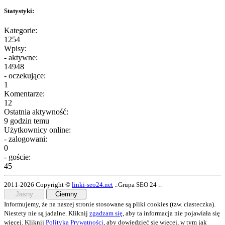
Statystyki:
Kategorie:
1254
Wpisy:
- aktywne:
14948
- oczekujące:
1
Komentarze:
12
Ostatnia aktywność:
9 godzin temu
Użytkownicy online:
- zalogowani:
0
- goście:
45
2011-2026 Copyright ©
linki-seo24.net
.:Grupa SEO 24 :.
Jasny
Ciemny
Informujemy, że na naszej stronie stosowane są pliki cookies (tzw. ciasteczka).
Niestety nie są jadalne. Kliknij
zgadzam się
, aby ta informacja nie pojawiała się
więcej. Kliknij
Polityka Prywatności
, aby dowiedzieć się więcej, w tym jak