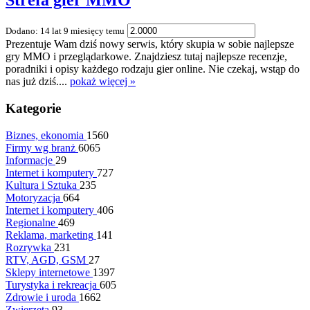
Strefa gier MMO
Dodano: 14 lat 9 miesięcy temu
Prezentuje Wam dziś nowy serwis, który skupia w sobie najlepsze
gry MMO i przeglądarkowe. Znajdziesz tutaj najlepsze recenzje,
poradniki i opisy każdego rodzaju gier online. Nie czekaj, wstąp do
nas już dziś....
pokaż więcej »
Kategorie
Biznes, ekonomia
1560
Firmy wg branż
6065
Informacje
29
Internet i komputery
727
Kultura i Sztuka
235
Motoryzacja
664
Internet i komputery
406
Regionalne
469
Reklama, marketing
141
Rozrywka
231
RTV, AGD, GSM
27
Sklepy internetowe
1397
Turystyka i rekreacja
605
Zdrowie i uroda
1662
Zwierzęta
93