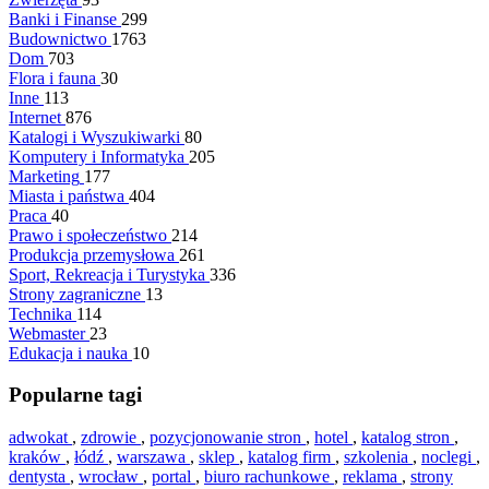
Banki i Finanse
299
Budownictwo
1763
Dom
703
Flora i fauna
30
Inne
113
Internet
876
Katalogi i Wyszukiwarki
80
Komputery i Informatyka
205
Marketing
177
Miasta i państwa
404
Praca
40
Prawo i społeczeństwo
214
Produkcja przemysłowa
261
Sport, Rekreacja i Turystyka
336
Strony zagraniczne
13
Technika
114
Webmaster
23
Edukacja i nauka
10
Popularne tagi
adwokat
,
zdrowie
,
pozycjonowanie stron
,
hotel
,
katalog stron
,
kraków
,
łódź
,
warszawa
,
sklep
,
katalog firm
,
szkolenia
,
noclegi
,
dentysta
,
wrocław
,
portal
,
biuro rachunkowe
,
reklama
,
strony