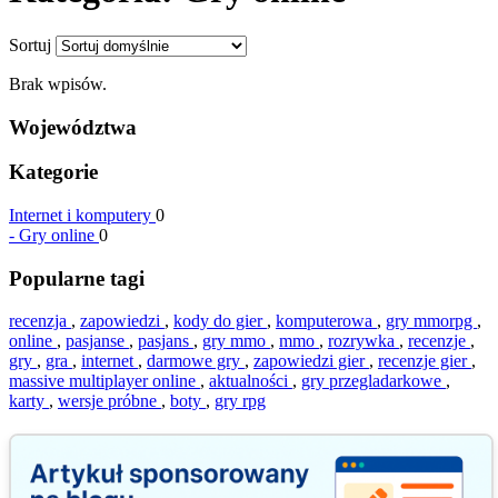
Sortuj
Brak wpisów.
Województwa
Kategorie
Internet i komputery
0
-
Gry online
0
Popularne tagi
recenzja
,
zapowiedzi
,
kody do gier
,
komputerowa
,
gry mmorpg
,
online
,
pasjanse
,
pasjans
,
gry mmo
,
mmo
,
rozrywka
,
recenzje
,
gry
,
gra
,
internet
,
darmowe gry
,
zapowiedzi gier
,
recenzje gier
,
massive multiplayer online
,
aktualności
,
gry przegladarkowe
,
karty
,
wersje próbne
,
boty
,
gry rpg