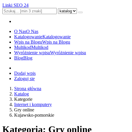
Linki SEO 24
O Nas
O Nas
Katalogowanie
Katalogowanie
Wpis na Blogu
Wpis na Blogu
Multikod
Multikod
Wyróżnienie wpisu
Wyróżnienie wpisu
Blog
Blog
Dodaj wpis
Zaloguj się
Strona główna
Katalog
Kategorie
Internet i komputery
Gry online
Kujawsko-pomorskie
Kategoria: Gry online