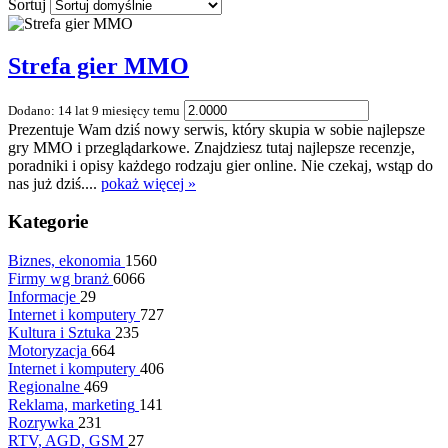
Sortuj
Strefa gier MMO
Dodano: 14 lat 9 miesięcy temu
Prezentuje Wam dziś nowy serwis, który skupia w sobie najlepsze
gry MMO i przeglądarkowe. Znajdziesz tutaj najlepsze recenzje,
poradniki i opisy każdego rodzaju gier online. Nie czekaj, wstąp do
nas już dziś....
pokaż więcej »
Kategorie
Biznes, ekonomia
1560
Firmy wg branż
6066
Informacje
29
Internet i komputery
727
Kultura i Sztuka
235
Motoryzacja
664
Internet i komputery
406
Regionalne
469
Reklama, marketing
141
Rozrywka
231
RTV, AGD, GSM
27