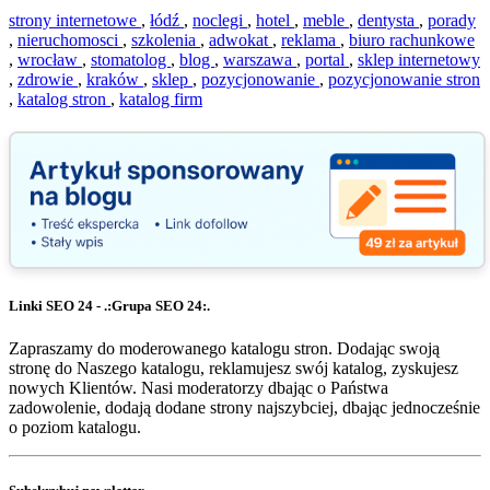
strony internetowe
,
łódź
,
noclegi
,
hotel
,
meble
,
dentysta
,
porady
,
nieruchomosci
,
szkolenia
,
adwokat
,
reklama
,
biuro rachunkowe
,
wrocław
,
stomatolog
,
blog
,
warszawa
,
portal
,
sklep internetowy
,
zdrowie
,
kraków
,
sklep
,
pozycjonowanie
,
pozycjonowanie stron
,
katalog stron
,
katalog firm
Linki SEO 24 - .:Grupa SEO 24:.
Zapraszamy do moderowanego katalogu stron. Dodając swoją
stronę do Naszego katalogu, reklamujesz swój katalog, zyskujesz
nowych Klientów. Nasi moderatorzy dbając o Państwa
zadowolenie, dodają dodane strony najszybciej, dbając jednocześnie
o poziom katalogu.