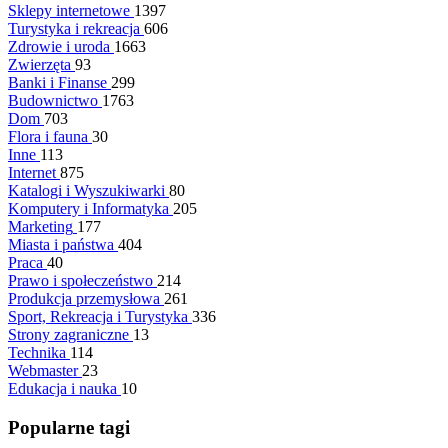
Sklepy internetowe
1397
Turystyka i rekreacja
606
Zdrowie i uroda
1663
Zwierzęta
93
Banki i Finanse
299
Budownictwo
1763
Dom
703
Flora i fauna
30
Inne
113
Internet
875
Katalogi i Wyszukiwarki
80
Komputery i Informatyka
205
Marketing
177
Miasta i państwa
404
Praca
40
Prawo i społeczeństwo
214
Produkcja przemysłowa
261
Sport, Rekreacja i Turystyka
336
Strony zagraniczne
13
Technika
114
Webmaster
23
Edukacja i nauka
10
Popularne tagi