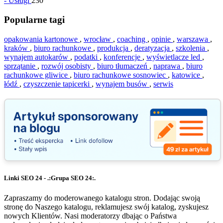
-
Usługi
230
Popularne tagi
opakowania kartonowe
,
wrocław
,
coaching
,
opinie
,
warszawa
,
kraków
,
biuro rachunkowe
,
produkcja
,
deratyzacja
,
szkolenia
,
wynajem autokarów
,
podatki
,
konferencje
,
wyświetlacze led
,
sprzątanie
,
rozwój osobisty
,
biuro tłumaczeń
,
naprawa
,
biuro
rachunkowe gliwice
,
biuro rachunkowe sosnowiec
,
katowice
,
łódź
,
czyszczenie tapicerki
,
wynajem busów
,
serwis
Linki SEO 24 - .:Grupa SEO 24:.
Zapraszamy do moderowanego katalogu stron. Dodając swoją
stronę do Naszego katalogu, reklamujesz swój katalog, zyskujesz
nowych Klientów. Nasi moderatorzy dbając o Państwa