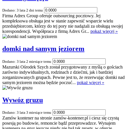
Dodano: 3 lata 2 dni temu
Firma Adrex Group oferuje outsourcing pocztowy. Jej
kompleksowa obsługa jest w stanie zapewnić wsparcie wielu
przedsiębiorcom, którzy do tej pory nie nadążali za obsługą swojej
korespondencji. Współpraca z firmą Adrex Gr...
pokaż więcej »
domki nad samym jeziorem
Dodano: 3 lata 2 miesiące temu
Mazurski Ośrodek Szych został przygotowany z myślą o gościach
zarówno indywidualnych, rodzinach z dziećmi, jak i bardziej
zorganizowanych grupach. Pewne jest to, że rezerwując domki nad
samym jeziorem można będzie poczuć...
pokaż więcej »
Wywóz gruzu
Dodano: 3 lata 3 miesiące temu
Zamów kontener na stronie zamów-kontener.pl i ciesz się czystą
posesją po budowie, remoncie bądź przeprowadzce. Wynajem
kontenera na gruz jeszcze nigdy nie był tak prosty, w ofercie