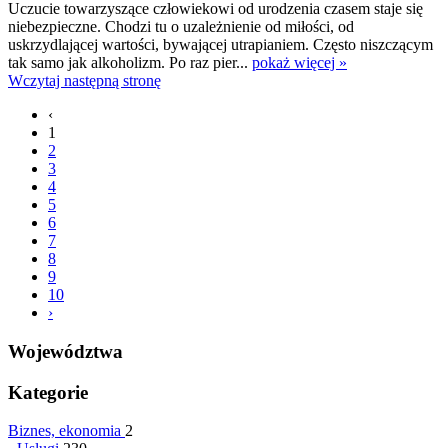
Uczucie towarzyszące człowiekowi od urodzenia czasem staje się
niebezpieczne. Chodzi tu o uzależnienie od miłości, od
uskrzydlającej wartości, bywającej utrapianiem. Często niszczącym
tak samo jak alkoholizm. Po raz pier...
pokaż więcej »
Wczytaj następną stronę
‹
1
2
3
4
5
6
7
8
9
10
›
Województwa
Kategorie
Biznes, ekonomia
2