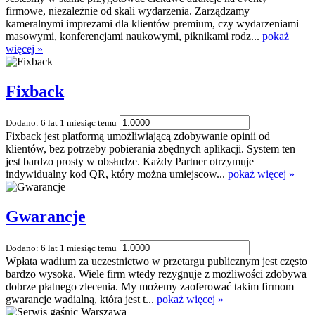
firmowe, niezależnie od skali wydarzenia. Zarządzamy
kameralnymi imprezami dla klientów premium, czy wydarzeniami
masowymi, konferencjami naukowymi, piknikami rodz...
pokaż
więcej »
Fixback
Dodano: 6 lat 1 miesiąc temu
Fixback jest platformą umożliwiającą zdobywanie opinii od
klientów, bez potrzeby pobierania zbędnych aplikacji. System ten
jest bardzo prosty w obsłudze. Każdy Partner otrzymuje
indywidualny kod QR, który można umiejscow...
pokaż więcej »
Gwarancje
Dodano: 6 lat 1 miesiąc temu
Wpłata wadium za uczestnictwo w przetargu publicznym jest często
bardzo wysoka. Wiele firm wtedy rezygnuje z możliwości zdobywa
dobrze płatnego zlecenia. My możemy zaoferować takim firmom
gwarancje wadialną, która jest t...
pokaż więcej »