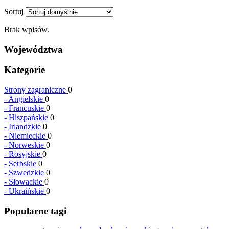
Sortuj
Brak wpisów.
Województwa
Kategorie
Strony zagraniczne
0
-
Angielskie
0
-
Francuskie
0
-
Hiszpańskie
0
-
Irlandzkie
0
-
Niemieckie
0
-
Norweskie
0
-
Rosyjskie
0
-
Serbskie
0
-
Szwedzkie
0
-
Słowackie
0
-
Ukraińskie
0
Popularne tagi