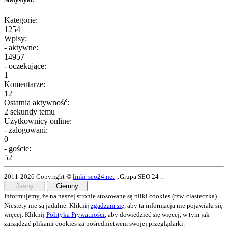
Kategorie:
1254
Wpisy:
- aktywne:
14957
- oczekujące:
1
Komentarze:
12
Ostatnia aktywność:
2 sekundy temu
Użytkownicy online:
- zalogowani:
0
- goście:
52
2011-2026 Copyright ©
linki-seo24.net
.:Grupa SEO 24 :.
Jasny
Ciemny
Informujemy, że na naszej stronie stosowane są pliki cookies (tzw. ciasteczka).
Niestety nie są jadalne. Kliknij
zgadzam się
, aby ta informacja nie pojawiała się
więcej. Kliknij
Polityka Prywatności
, aby dowiedzieć się więcej, w tym jak
zarządzać plikami cookies za pośrednictwem swojej przeglądarki.