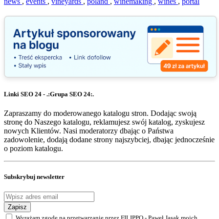
news
,
events
,
vineyards
,
poland
,
winemaking
,
wines
,
portal
Linki SEO 24 - .:Grupa SEO 24:.
Zapraszamy do moderowanego katalogu stron. Dodając swoją
stronę do Naszego katalogu, reklamujesz swój katalog, zyskujesz
nowych Klientów. Nasi moderatorzy dbając o Państwa
zadowolenie, dodają dodane strony najszybciej, dbając jednocześnie
o poziom katalogu.
Subskrybuj newsletter
Zapisz
Wyrażam zgodę na przetwarzanie przez FILIPPO - Paweł Jasak moich