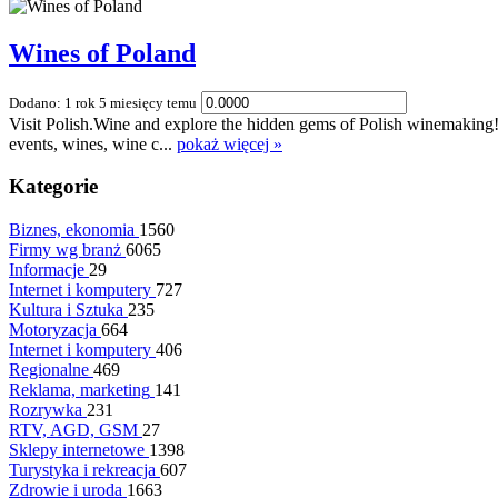
Wines of Poland
Dodano: 1 rok 5 miesięcy temu
Visit Polish.Wine and explore the hidden gems of Polish winemaking! 
events, wines, wine c...
pokaż więcej »
Kategorie
Biznes, ekonomia
1560
Firmy wg branż
6065
Informacje
29
Internet i komputery
727
Kultura i Sztuka
235
Motoryzacja
664
Internet i komputery
406
Regionalne
469
Reklama, marketing
141
Rozrywka
231
RTV, AGD, GSM
27
Sklepy internetowe
1398
Turystyka i rekreacja
607
Zdrowie i uroda
1663