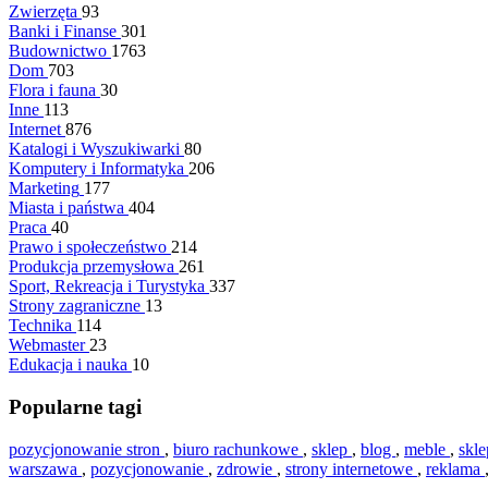
Zwierzęta
93
Banki i Finanse
301
Budownictwo
1763
Dom
703
Flora i fauna
30
Inne
113
Internet
876
Katalogi i Wyszukiwarki
80
Komputery i Informatyka
206
Marketing
177
Miasta i państwa
404
Praca
40
Prawo i społeczeństwo
214
Produkcja przemysłowa
261
Sport, Rekreacja i Turystyka
337
Strony zagraniczne
13
Technika
114
Webmaster
23
Edukacja i nauka
10
Popularne tagi
pozycjonowanie stron
,
biuro rachunkowe
,
sklep
,
blog
,
meble
,
skl
warszawa
,
pozycjonowanie
,
zdrowie
,
strony internetowe
,
reklama