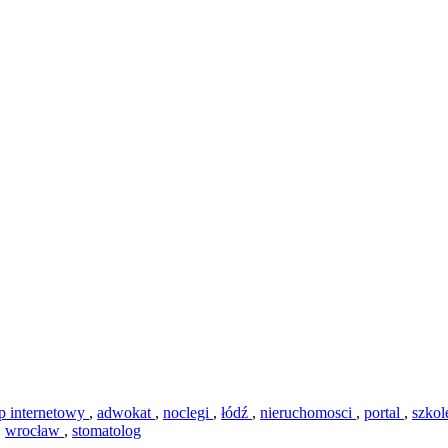
ep internetowy
,
adwokat
,
noclegi
,
łódź
,
nieruchomosci
,
portal
,
szkol
,
wrocław
,
stomatolog