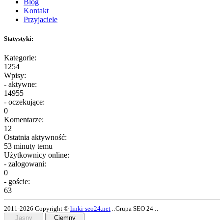
Blog
Kontakt
Przyjaciele
Statystyki:
Kategorie:
1254
Wpisy:
- aktywne:
14955
- oczekujące:
0
Komentarze:
12
Ostatnia aktywność:
53 minuty temu
Użytkownicy online:
- zalogowani:
0
- goście:
63
2011-2026 Copyright ©
linki-seo24.net
.:Grupa SEO 24 :.
Jasny
Ciemny