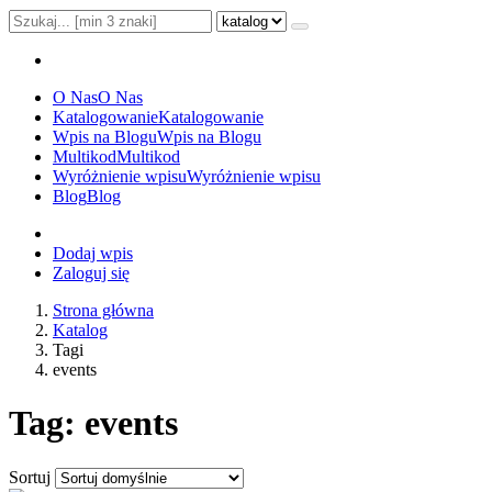
O Nas
O Nas
Katalogowanie
Katalogowanie
Wpis na Blogu
Wpis na Blogu
Multikod
Multikod
Wyróżnienie wpisu
Wyróżnienie wpisu
Blog
Blog
Dodaj wpis
Zaloguj się
Strona główna
Katalog
Tagi
events
Tag: events
Sortuj