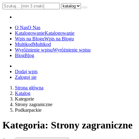
O Nas
O Nas
Katalogowanie
Katalogowanie
Wpis na Blogu
Wpis na Blogu
Multikod
Multikod
Wyróżnienie wpisu
Wyróżnienie wpisu
Blog
Blog
Dodaj wpis
Zaloguj się
Strona główna
Katalog
Kategorie
Strony zagraniczne
Podkarpackie
Kategoria: Strony zagraniczne