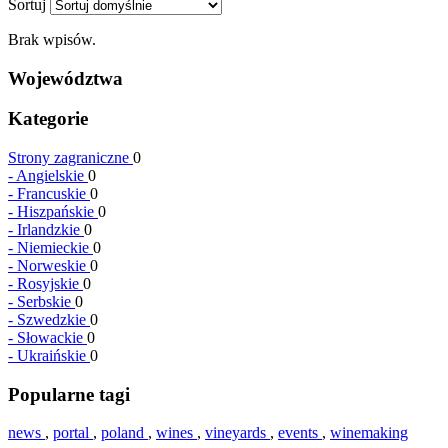
Sortuj
Brak wpisów.
Województwa
Kategorie
Strony zagraniczne
0
-
Angielskie
0
-
Francuskie
0
-
Hiszpańskie
0
-
Irlandzkie
0
-
Niemieckie
0
-
Norweskie
0
-
Rosyjskie
0
-
Serbskie
0
-
Szwedzkie
0
-
Słowackie
0
-
Ukraińskie
0
Popularne tagi
news
,
portal
,
poland
,
wines
,
vineyards
,
events
,
winemaking