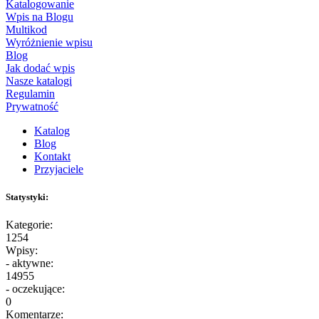
Katalogowanie
Wpis na Blogu
Multikod
Wyróżnienie wpisu
Blog
Jak dodać wpis
Nasze katalogi
Regulamin
Prywatność
Katalog
Blog
Kontakt
Przyjaciele
Statystyki:
Kategorie:
1254
Wpisy:
- aktywne:
14955
- oczekujące:
0
Komentarze: