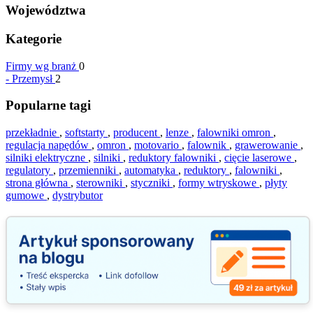
Województwa
Kategorie
Firmy wg branż
0
-
Przemysł
2
Popularne tagi
przekładnie
,
softstarty
,
producent
,
lenze
,
falowniki omron
,
regulacja napędów
,
omron
,
motovario
,
falownik
,
grawerowanie
,
silniki elektryczne
,
silniki
,
reduktory falowniki
,
cięcie laserowe
,
regulatory
,
przemienniki
,
automatyka
,
reduktory
,
falowniki
,
strona główna
,
sterowniki
,
styczniki
,
formy wtryskowe
,
płyty
gumowe
,
dystrybutor