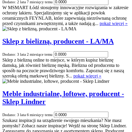
Dodano: 2 lata 7 miesięcy temu
W MSMART Łódź stosujemy innowacyjne rozwiązania w zakresie
ochrony lakieru. Specjalizujemy się w aplikacji powłok
ceramicznych FEYNLAB, które zapewniają niezrównaną ochronę
przed czynnikami zewnętrznymi, a także nadają g...
pokaż więcej »
Sklep z bielizną, producent - LA/MA
Dodano: 3 lata 2 miesiące temu
Sklep z bielizną online to miejsce, w którym kupisz bieliznę
damską, jak również bieliznę męską. Bielizna od producenta to
sposób na poczucie prawdziwego komfortu. Zapoznaj się z naszą
szeroką ofertą markowej bielizny. S...
pokaż więcej »
Meble industrialne, loftowe, producent -
Sklep Lindner
Dodano: 3 lata 6 miesięcy temu
Szukasz inspiracji na urządzenie swojego mieszkania? Nie masz
pomysłu? Zobacz nasze inspiracje! Wejdź na stronę Sklep Lindner.
Zapraszamy do zapoznania się z asortymentem sklepu. Producent