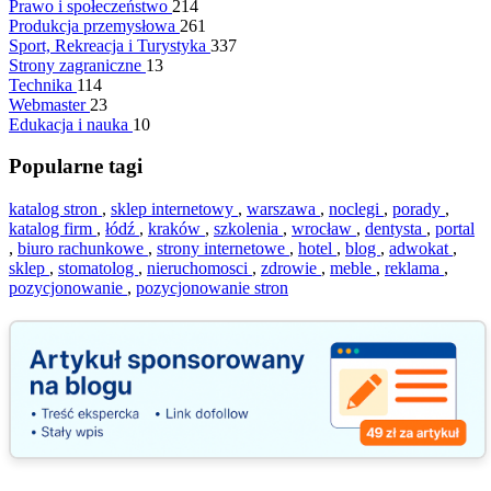
Prawo i społeczeństwo
214
Produkcja przemysłowa
261
Sport, Rekreacja i Turystyka
337
Strony zagraniczne
13
Technika
114
Webmaster
23
Edukacja i nauka
10
Popularne tagi
katalog stron
,
sklep internetowy
,
warszawa
,
noclegi
,
porady
,
katalog firm
,
łódź
,
kraków
,
szkolenia
,
wrocław
,
dentysta
,
portal
,
biuro rachunkowe
,
strony internetowe
,
hotel
,
blog
,
adwokat
,
sklep
,
stomatolog
,
nieruchomosci
,
zdrowie
,
meble
,
reklama
,
pozycjonowanie
,
pozycjonowanie stron