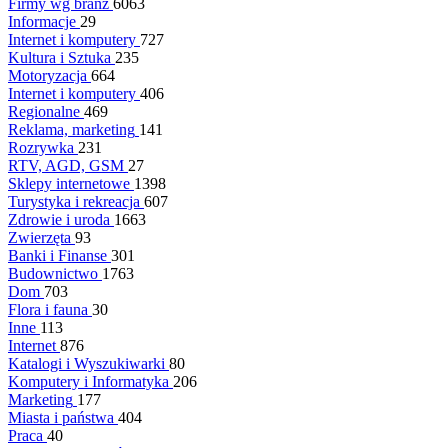
Firmy wg branż
6063
Informacje
29
Internet i komputery
727
Kultura i Sztuka
235
Motoryzacja
664
Internet i komputery
406
Regionalne
469
Reklama, marketing
141
Rozrywka
231
RTV, AGD, GSM
27
Sklepy internetowe
1398
Turystyka i rekreacja
607
Zdrowie i uroda
1663
Zwierzęta
93
Banki i Finanse
301
Budownictwo
1763
Dom
703
Flora i fauna
30
Inne
113
Internet
876
Katalogi i Wyszukiwarki
80
Komputery i Informatyka
206
Marketing
177
Miasta i państwa
404
Praca
40