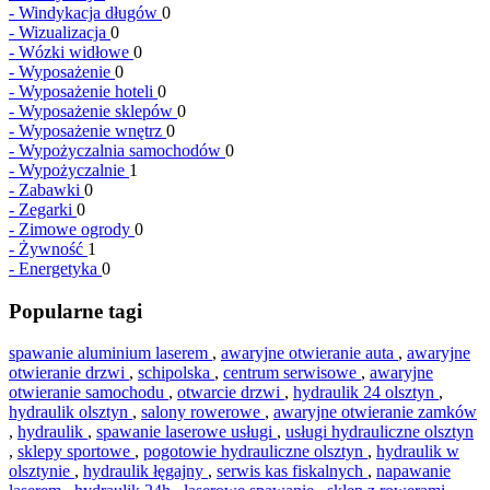
-
Windykacja długów
0
-
Wizualizacja
0
-
Wózki widłowe
0
-
Wyposażenie
0
-
Wyposażenie hoteli
0
-
Wyposażenie sklepów
0
-
Wyposażenie wnętrz
0
-
Wypożyczalnia samochodów
0
-
Wypożyczalnie
1
-
Zabawki
0
-
Zegarki
0
-
Zimowe ogrody
0
-
Żywność
1
-
Energetyka
0
Popularne tagi
spawanie aluminium laserem
,
awaryjne otwieranie auta
,
awaryjne
otwieranie drzwi
,
schipolska
,
centrum serwisowe
,
awaryjne
otwieranie samochodu
,
otwarcie drzwi
,
hydraulik 24 olsztyn
,
hydraulik olsztyn
,
salony rowerowe
,
awaryjne otwieranie zamków
,
hydraulik
,
spawanie laserowe usługi
,
usługi hydrauliczne olsztyn
,
sklepy sportowe
,
pogotowie hydrauliczne olsztyn
,
hydraulik w
olsztynie
,
hydraulik łęgajny
,
serwis kas fiskalnych
,
napawanie