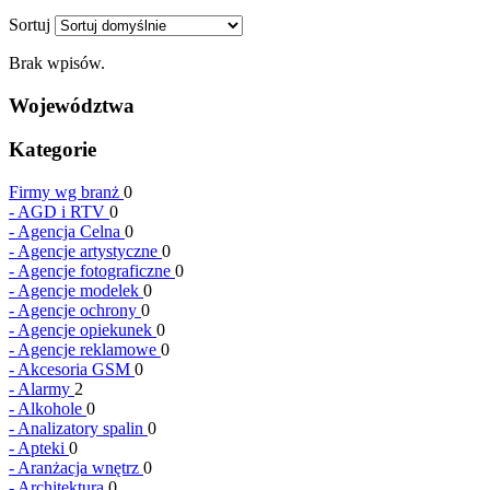
Sortuj
Brak wpisów.
Województwa
Kategorie
Firmy wg branż
0
-
AGD i RTV
0
-
Agencja Celna
0
-
Agencje artystyczne
0
-
Agencje fotograficzne
0
-
Agencje modelek
0
-
Agencje ochrony
0
-
Agencje opiekunek
0
-
Agencje reklamowe
0
-
Akcesoria GSM
0
-
Alarmy
2
-
Alkohole
0
-
Analizatory spalin
0
-
Apteki
0
-
Aranżacja wnętrz
0
-
Architektura
0