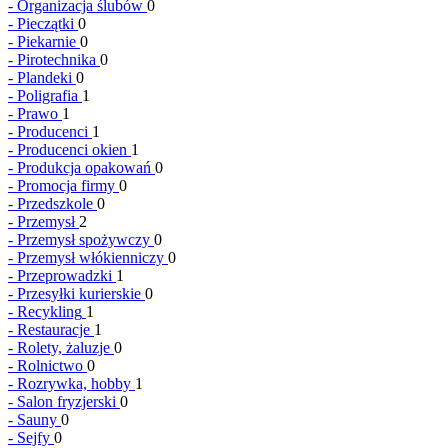
-
Organizacja ślubów
0
-
Pieczątki
0
-
Piekarnie
0
-
Pirotechnika
0
-
Plandeki
0
-
Poligrafia
1
-
Prawo
1
-
Producenci
1
-
Producenci okien
1
-
Produkcja opakowań
0
-
Promocja firmy
0
-
Przedszkole
0
-
Przemysł
2
-
Przemysł spożywczy
0
-
Przemysł włókienniczy
0
-
Przeprowadzki
1
-
Przesyłki kurierskie
0
-
Recykling
1
-
Restauracje
1
-
Rolety, żaluzje
0
-
Rolnictwo
0
-
Rozrywka, hobby
1
-
Salon fryzjerski
0
-
Sauny
0
-
Sejfy
0