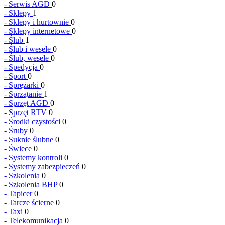
-
Serwis AGD
0
-
Sklepy
1
-
Sklepy i hurtownie
0
-
Sklepy internetowe
0
-
Ślub
1
-
Ślub i wesele
0
-
Ślub, wesele
0
-
Spedycja
0
-
Sport
0
-
Sprężarki
0
-
Sprzątanie
1
-
Sprzęt AGD
0
-
Sprzęt RTV
0
-
Środki czystości
0
-
Śruby
0
-
Suknie ślubne
0
-
Świece
0
-
Systemy kontroli
0
-
Systemy zabezpieczeń
0
-
Szkolenia
0
-
Szkolenia BHP
0
-
Tapicer
0
-
Tarcze ścierne
0
-
Taxi
0
-
Telekomunikacja
0