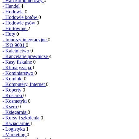
-
Haft komputerowy
0
-
Handel
4
-
Hodowla
0
-
Hodowle kotów
0
-
Hodowle psów
0
-
Hurtownie
2
-
Huty
0
-
Imprezy integracyjne
0
-
ISO 9001
0
-
Kaletnictwo
0
-
Kancelarie prawnicze
4
-
Kasy fiskalne
0
-
Klimatyzacja
1
-
Kominiarstwo
0
-
Kominki
0
-
Komputery, Internet
0
-
Koperty
0
-
Kosiarki
0
-
Kosmetyki
0
-
Ksero
0
-
Księgarnia
0
-
Kursy i szkolenia
0
-
Kwiaciarnie
1
-
Logistyka
1
-
Marketing
0