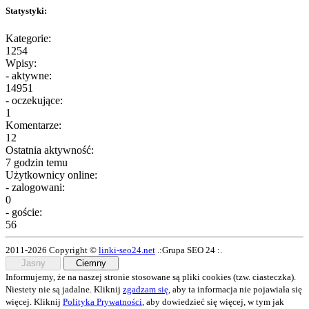
Statystyki:
Kategorie:
1254
Wpisy:
- aktywne:
14951
- oczekujące:
1
Komentarze:
12
Ostatnia aktywność:
7 godzin temu
Użytkownicy online:
- zalogowani:
0
- goście:
56
2011-2026 Copyright ©
linki-seo24.net
.:Grupa SEO 24 :.
Jasny
Ciemny
Informujemy, że na naszej stronie stosowane są pliki cookies (tzw. ciasteczka).
Niestety nie są jadalne. Kliknij
zgadzam się
, aby ta informacja nie pojawiała się
więcej. Kliknij
Polityka Prywatności
, aby dowiedzieć się więcej, w tym jak