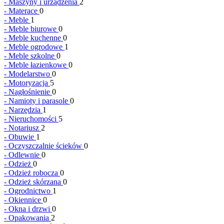
-
Maszyny i urządzenia
2
-
Materace
0
-
Meble
1
-
Meble biurowe
0
-
Meble kuchenne
0
-
Meble ogrodowe
1
-
Meble szkolne
0
-
Meble łazienkowe
0
-
Modelarstwo
0
-
Motoryzacja
5
-
Nagłośnienie
0
-
Namioty i parasole
0
-
Narzędzia
1
-
Nieruchomości
5
-
Notariusz
2
-
Obuwie
1
-
Oczyszczalnie ścieków
0
-
Odlewnie
0
-
Odzież
0
-
Odzież robocza
0
-
Odzież skórzana
0
-
Ogrodnictwo
1
-
Okiennice
0
-
Okna i drzwi
0
-
Opakowania
2