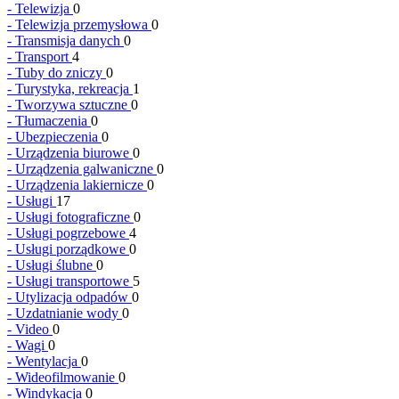
-
Telewizja
0
-
Telewizja przemysłowa
0
-
Transmisja danych
0
-
Transport
4
-
Tuby do zniczy
0
-
Turystyka, rekreacja
1
-
Tworzywa sztuczne
0
-
Tłumaczenia
0
-
Ubezpieczenia
0
-
Urządzenia biurowe
0
-
Urządzenia galwaniczne
0
-
Urządzenia lakiernicze
0
-
Usługi
17
-
Usługi fotograficzne
0
-
Usługi pogrzebowe
4
-
Usługi porządkowe
0
-
Usługi ślubne
0
-
Usługi transportowe
5
-
Utylizacja odpadów
0
-
Uzdatnianie wody
0
-
Video
0
-
Wagi
0
-
Wentylacja
0
-
Wideofilmowanie
0
-
Windykacja
0