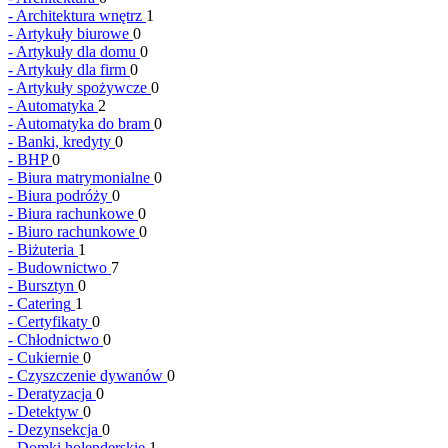
-
Architektura wnętrz
1
-
Artykuły biurowe
0
-
Artykuły dla domu
0
-
Artykuły dla firm
0
-
Artykuły spożywcze
0
-
Automatyka
2
-
Automatyka do bram
0
-
Banki, kredyty
0
-
BHP
0
-
Biura matrymonialne
0
-
Biura podróży
0
-
Biura rachunkowe
0
-
Biuro rachunkowe
0
-
Biżuteria
1
-
Budownictwo
7
-
Bursztyn
0
-
Catering
1
-
Certyfikaty
0
-
Chłodnictwo
0
-
Cukiernie
0
-
Czyszczenie dywanów
0
-
Deratyzacja
0
-
Detektyw
0
-
Dezynsekcja
0
-
Domki holenderskie
1