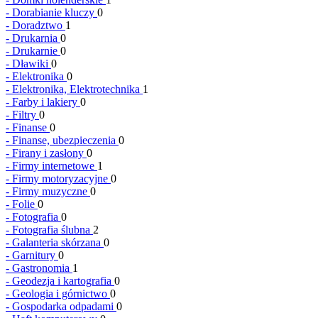
-
Dorabianie kluczy
0
-
Doradztwo
1
-
Drukarnia
0
-
Drukarnie
0
-
Dławiki
0
-
Elektronika
0
-
Elektronika, Elektrotechnika
1
-
Farby i lakiery
0
-
Filtry
0
-
Finanse
0
-
Finanse, ubezpieczenia
0
-
Firany i zasłony
0
-
Firmy internetowe
1
-
Firmy motoryzacyjne
0
-
Firmy muzyczne
0
-
Folie
0
-
Fotografia
0
-
Fotografia ślubna
2
-
Galanteria skórzana
0
-
Garnitury
0
-
Gastronomia
1
-
Geodezja i kartografia
0
-
Geologia i górnictwo
0
-
Gospodarka odpadami
0