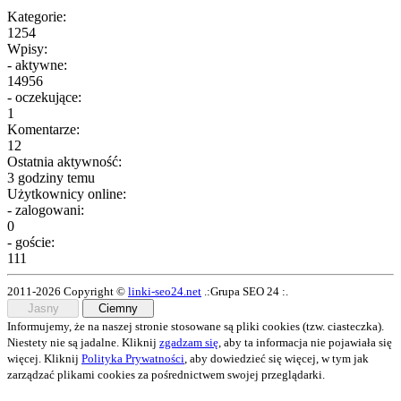
Kategorie:
1254
Wpisy:
- aktywne:
14956
- oczekujące:
1
Komentarze:
12
Ostatnia aktywność:
3 godziny temu
Użytkownicy online:
- zalogowani:
0
- goście:
111
2011-2026 Copyright ©
linki-seo24.net
.:Grupa SEO 24 :.
Jasny
Ciemny
Informujemy, że na naszej stronie stosowane są pliki cookies (tzw. ciasteczka).
Niestety nie są jadalne. Kliknij
zgadzam się
, aby ta informacja nie pojawiała się
więcej. Kliknij
Polityka Prywatności
, aby dowiedzieć się więcej, w tym jak
zarządzać plikami cookies za pośrednictwem swojej przeglądarki.