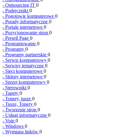
-
Outsourcing IT
0
-
Podręczniki
0
-
Pogotowie komputerowe
0
-
Porady informatyczne
0
-
Portale internetowe
0
-
Pozycjonowanie stron
0
-
Presell Page
0
-
Programowanie
0
-
Programy
0
-
Programy partnerskie
0
-
Serwis komputerowy
0
-
Serwisy tematyczne
0
-
Sieci komputerowe
0
-
Sklepy internetowe
0
-
Sprzęt komputerowy
0
-
Sterowniki
0
-
Tapety
0
-
Tonery, tusze
0
-
Tusze, Tonery
0
-
Tworzenie stron
0
-
Usługi informatyczne
0
-
Voip
0
-
Windows
0
-
Wymiana linków
0