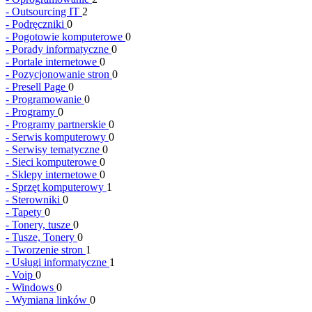
-
Outsourcing IT
2
-
Podręczniki
0
-
Pogotowie komputerowe
0
-
Porady informatyczne
0
-
Portale internetowe
0
-
Pozycjonowanie stron
0
-
Presell Page
0
-
Programowanie
0
-
Programy
0
-
Programy partnerskie
0
-
Serwis komputerowy
0
-
Serwisy tematyczne
0
-
Sieci komputerowe
0
-
Sklepy internetowe
0
-
Sprzęt komputerowy
1
-
Sterowniki
0
-
Tapety
0
-
Tonery, tusze
0
-
Tusze, Tonery
0
-
Tworzenie stron
1
-
Usługi informatyczne
1
-
Voip
0
-
Windows
0
-
Wymiana linków
0