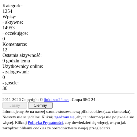
Kategorie:
1254
Wpisy:
- aktywne:
14953
- oczekujące:
0
Komentarze:
12
Ostatnia aktywność:
9 godzin temu
Użytkownicy online:
- zalogowani:
0
- goście:
36
2011-2026 Copyright ©
linki-seo24.net
.:Grupa SEO 24 :.
Jasny
Ciemny
Informujemy, że na naszej stronie stosowane są pliki cookies (tzw. ciasteczka).
Niestety nie są jadalne. Kliknij
zgadzam się
, aby ta informacja nie pojawiała się
więcej. Kliknij
Polityka Prywatności
, aby dowiedzieć się więcej, w tym jak
zarządzać plikami cookies za pośrednictwem swojej przeglądarki.