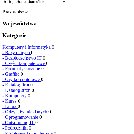
Sortuj
Brak wpisów.
Województwa
Kategorie
Komputery i Informatyka
0
-
Bazy danych
0
-
Bezpieczeństwo IT
0
-
Części komputerowe
0
-
Forum dyskusyjne
0
-
Grafika
0
-
Gry komputerowe
0
-
Katalog firm
0
-
Katalog stron
0
-
Komputery
0
-
Kursy
0
-
Linux
0
-
Odzyskiwanie danych
0
-
Oprogramowanie
0
-
Outsourcing IT
0
-
Podręczniki
0
-
Pogotowie komputerowe
0