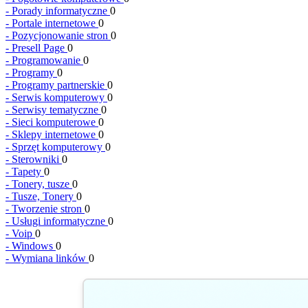
-
Porady informatyczne
0
-
Portale internetowe
0
-
Pozycjonowanie stron
0
-
Presell Page
0
-
Programowanie
0
-
Programy
0
-
Programy partnerskie
0
-
Serwis komputerowy
0
-
Serwisy tematyczne
0
-
Sieci komputerowe
0
-
Sklepy internetowe
0
-
Sprzęt komputerowy
0
-
Sterowniki
0
-
Tapety
0
-
Tonery, tusze
0
-
Tusze, Tonery
0
-
Tworzenie stron
0
-
Usługi informatyczne
0
-
Voip
0
-
Windows
0
-
Wymiana linków
0