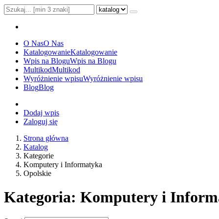
O Nas
O Nas
Katalogowanie
Katalogowanie
Wpis na Blogu
Wpis na Blogu
Multikod
Multikod
Wyróżnienie wpisu
Wyróżnienie wpisu
Blog
Blog
Dodaj wpis
Zaloguj się
Strona główna
Katalog
Kategorie
Komputery i Informatyka
Opolskie
Kategoria: Komputery i Inform