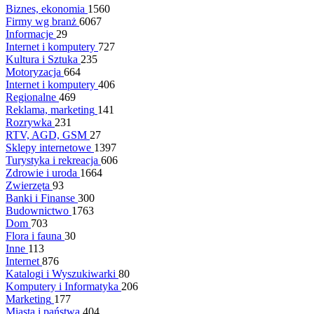
Biznes, ekonomia
1560
Firmy wg branż
6067
Informacje
29
Internet i komputery
727
Kultura i Sztuka
235
Motoryzacja
664
Internet i komputery
406
Regionalne
469
Reklama, marketing
141
Rozrywka
231
RTV, AGD, GSM
27
Sklepy internetowe
1397
Turystyka i rekreacja
606
Zdrowie i uroda
1664
Zwierzęta
93
Banki i Finanse
300
Budownictwo
1763
Dom
703
Flora i fauna
30
Inne
113
Internet
876
Katalogi i Wyszukiwarki
80
Komputery i Informatyka
206
Marketing
177
Miasta i państwa
404