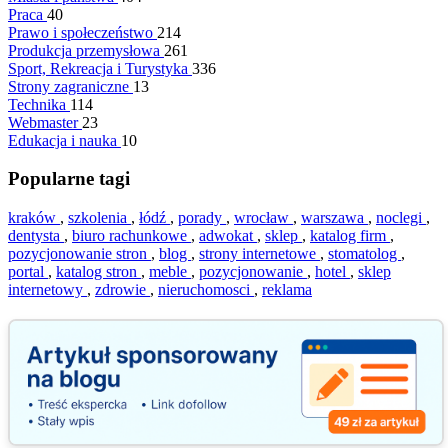
Praca
40
Prawo i społeczeństwo
214
Produkcja przemysłowa
261
Sport, Rekreacja i Turystyka
336
Strony zagraniczne
13
Technika
114
Webmaster
23
Edukacja i nauka
10
Popularne tagi
kraków
,
szkolenia
,
łódź
,
porady
,
wrocław
,
warszawa
,
noclegi
,
dentysta
,
biuro rachunkowe
,
adwokat
,
sklep
,
katalog firm
,
pozycjonowanie stron
,
blog
,
strony internetowe
,
stomatolog
,
portal
,
katalog stron
,
meble
,
pozycjonowanie
,
hotel
,
sklep
internetowy
,
zdrowie
,
nieruchomosci
,
reklama