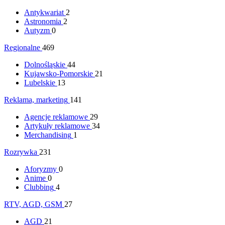
Antykwariat
2
Astronomia
2
Autyzm
0
Regionalne
469
Dolnośląskie
44
Kujawsko-Pomorskie
21
Lubelskie
13
Reklama, marketing
141
Agencje reklamowe
29
Artykuły reklamowe
34
Merchandising
1
Rozrywka
231
Aforyzmy
0
Anime
0
Clubbing
4
RTV, AGD, GSM
27
AGD
21