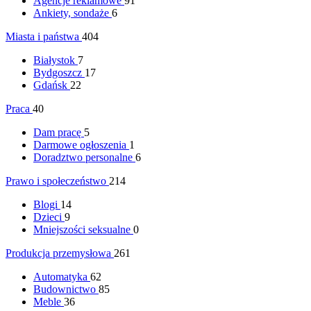
Agencje reklamowe
91
Ankiety, sondaże
6
Miasta i państwa
404
Białystok
7
Bydgoszcz
17
Gdańsk
22
Praca
40
Dam pracę
5
Darmowe ogłoszenia
1
Doradztwo personalne
6
Prawo i społeczeństwo
214
Blogi
14
Dzieci
9
Mniejszości seksualne
0
Produkcja przemysłowa
261
Automatyka
62
Budownictwo
85
Meble
36