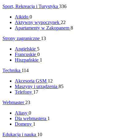
Sport, Rekreacja i Turystyka
336
Aikido
0
Aktywny wypoczynek
22
Apartamenty w Zakopanem
8
Strony zagraniczne
13
Angielskie
5
Francuskie
0
Hiszpańskie
1
Technika
114
Akcesoria GSM
12
Maszyny i urządzenia
85
Telefony
17
Webmaster
23
Aliasy
0
Dla webmastera
1
Domeny
1
Edukacja i nauka
10