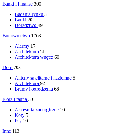
Banki i Finanse
300
Badania rynku
3
Banki
20
Doradztwo
49
Budownictwo
1763
Alarmy
17
Architektura
51
Architektura wnętrz
60
Dom
703
Anteny satelitarne i naziemne
5
Architektura
92
Bramy i ogrodzenia
66
Flora i fauna
30
Akcesoria zoologiczne
10
Koty
5
Psy
10
Inne
113