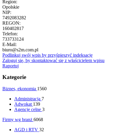
Region:
Opolskie
NIP:
7492083282
REGON:
160402817
Telefon:
733733124
E-Mail:
biuro@s2m.com.pl
Podlinkuj swój wpis by przyśpieszyć indeksację
Zaloguj się, by skontaktować się z właścicielem wpisu
Raportuj
Kategorie
Biznes, ekonomia
1560
Administracja
7
Adwokat
139
Agencje celne
3
Firmy wg branż
6068
AGD i RTV
32