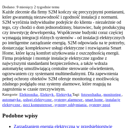
Dodano: 9 miesięcy 2 tygodnie temu
Każde zlecenie dla firmy S2M kończy się precyzyjnymi pomiarami,
które gwarantują niezawodność i zgodność instalacji z normami.
S2M wyróżnia indywidualne podejście do klienta - niezależnie od
tego, czy chodzi o dom jednorodzinny, biurowiec, halę produkcyjną
czy inwestycję deweloperską. Współczesne budynki coraz częściej
wymagają integracji różnych systemów - od instalacji elektrycznych
po inteligentne zarządzanie energią. S2M odpowiada na te potrzeby,
dostarczając kompleksowe usługi elektryczne i rozwiązania Smart
Home, które łączą komfort użytkowania z oszczędnością energii.
Firma projektuje i montuje instalacje elektryczne zgodne z
najwyższymi standardami bezpieczeństwa, a także wdraża
automatykę umożliwiającą centralne sterowanie oświetleniem,
ogrzewaniem czy systemami multimedialnymi. Dla zapewnienia
pełnej ochrony obiektów S2M oferuje monitoring z możliwością
zdalnego podglądu oraz systemy alarmowe, które reagują na
zagrożenia w czasie rzeczywistym.
Kategorie:
Elektronika
,
Elektryk
,
Elektryka
Tagi:
fotowoltaika
,
monitoring
,
automatyka
,
usługi elektryczne
,
systemy alarmowe
,
smart home
,
instalacje
elektryczne
,
sieci komputerowe
,
systemy oddymiania
,
systemy ppoż
Podobne wpisy
Zarządzaniem energią elektryczną w przedsiębiorstwie