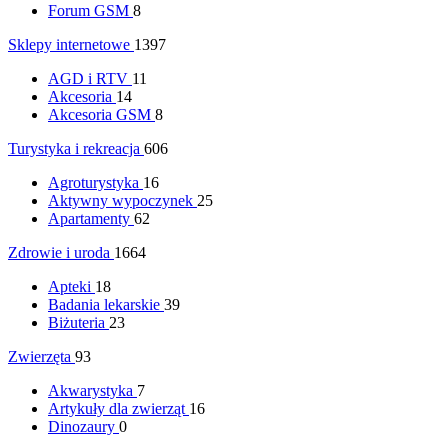
Forum GSM
8
Sklepy internetowe
1397
AGD i RTV
11
Akcesoria
14
Akcesoria GSM
8
Turystyka i rekreacja
606
Agroturystyka
16
Aktywny wypoczynek
25
Apartamenty
62
Zdrowie i uroda
1664
Apteki
18
Badania lekarskie
39
Biżuteria
23
Zwierzęta
93
Akwarystyka
7
Artykuły dla zwierząt
16
Dinozaury
0