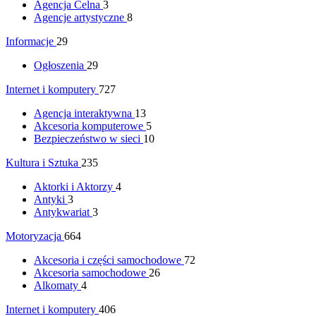
Agencja Celna
3
Agencje artystyczne
8
Informacje
29
Ogłoszenia
29
Internet i komputery
727
Agencja interaktywna
13
Akcesoria komputerowe
5
Bezpieczeństwo w sieci
10
Kultura i Sztuka
235
Aktorki i Aktorzy
4
Antyki
3
Antykwariat
3
Motoryzacja
664
Akcesoria i części samochodowe
72
Akcesoria samochodowe
26
Alkomaty
4
Internet i komputery
406