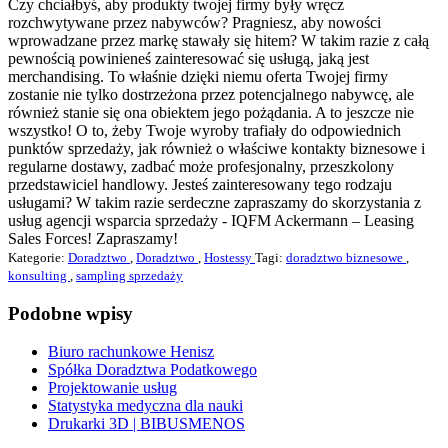
Czy chciałbyś, aby produkty twojej firmy były wręcz
rozchwytywane przez nabywców? Pragniesz, aby nowości
wprowadzane przez markę stawały się hitem? W takim razie z całą
pewnością powinieneś zainteresować się usługą, jaką jest
merchandising. To właśnie dzięki niemu oferta Twojej firmy
zostanie nie tylko dostrzeżona przez potencjalnego nabywcę, ale
również stanie się ona obiektem jego pożądania. A to jeszcze nie
wszystko! O to, żeby Twoje wyroby trafiały do odpowiednich
punktów sprzedaży, jak również o właściwe kontakty biznesowe i
regularne dostawy, zadbać może profesjonalny, przeszkolony
przedstawiciel handlowy. Jesteś zainteresowany tego rodzaju
usługami? W takim razie serdeczne zapraszamy do skorzystania z
usług agencji wsparcia sprzedaży - IQFM Ackermann – Leasing
Sales Forces! Zapraszamy!
Kategorie:
Doradztwo
,
Doradztwo
,
Hostessy
Tagi:
doradztwo biznesowe
,
konsulting
,
sampling sprzedaży
Podobne wpisy
Biuro rachunkowe Henisz
Spółka Doradztwa Podatkowego
Projektowanie usług
Statystyka medyczna dla nauki
Drukarki 3D | BIBUSMENOS