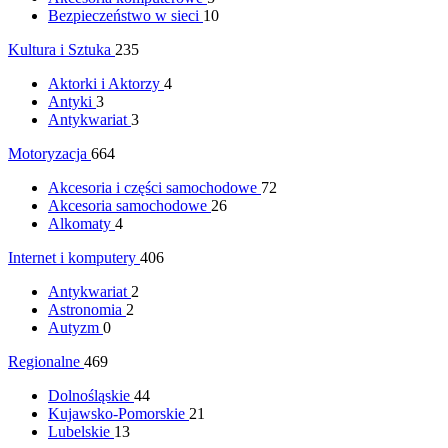
Bezpieczeństwo w sieci
10
Kultura i Sztuka
235
Aktorki i Aktorzy
4
Antyki
3
Antykwariat
3
Motoryzacja
664
Akcesoria i części samochodowe
72
Akcesoria samochodowe
26
Alkomaty
4
Internet i komputery
406
Antykwariat
2
Astronomia
2
Autyzm
0
Regionalne
469
Dolnośląskie
44
Kujawsko-Pomorskie
21
Lubelskie
13