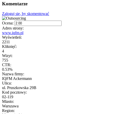
Komentarze
Zaloguj się, by skomentować
Ocena:
Adres strony:
www.iqfm.pl
Wyświetleń:
2211
Kliknięć:
4
Wizyt:
755
CTR:
0.53%
Nazwa firmy:
IQFM Ackermann
Ulica:
ul. Pruszkowska 29B
Kod pocztowy:
02-119
Miasto:
Warszawa
Region: