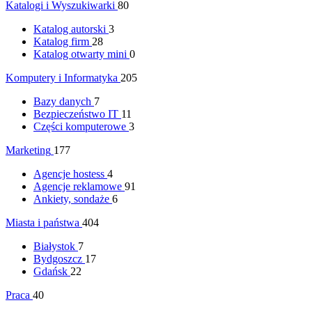
Katalogi i Wyszukiwarki
80
Katalog autorski
3
Katalog firm
28
Katalog otwarty mini
0
Komputery i Informatyka
205
Bazy danych
7
Bezpieczeństwo IT
11
Części komputerowe
3
Marketing
177
Agencje hostess
4
Agencje reklamowe
91
Ankiety, sondaże
6
Miasta i państwa
404
Białystok
7
Bydgoszcz
17
Gdańsk
22
Praca
40