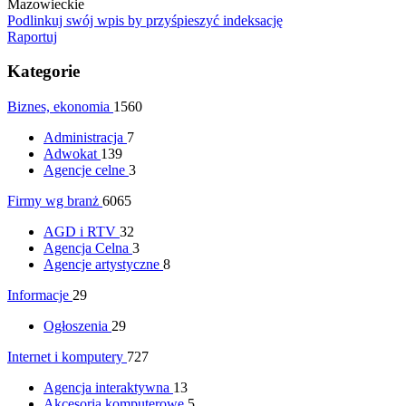
Mazowieckie
Podlinkuj swój wpis by przyśpieszyć indeksację
Raportuj
Kategorie
Biznes, ekonomia
1560
Administracja
7
Adwokat
139
Agencje celne
3
Firmy wg branż
6065
AGD i RTV
32
Agencja Celna
3
Agencje artystyczne
8
Informacje
29
Ogłoszenia
29
Internet i komputery
727
Agencja interaktywna
13
Akcesoria komputerowe
5