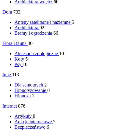
Architektura wnętrz
60
Dom
703
Anteny satelitarne i naziemne
5
Architektura
92
Bramy i ogrodzenia
66
Flora i fauna
30
Akcesoria zoologiczne
10
Koty
5
Psy
10
Inne
113
Dla samotnych
2
Hipnotyzowanie
0
Hipnoza
1
Internet
876
Artykuły
8
Aukcje internetowe
5
Bezpieczeństwo
6