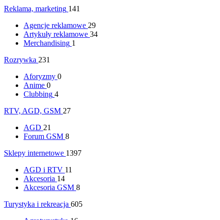
Reklama, marketing
141
Agencje reklamowe
29
Artykuły reklamowe
34
Merchandising
1
Rozrywka
231
Aforyzmy
0
Anime
0
Clubbing
4
RTV, AGD, GSM
27
AGD
21
Forum GSM
8
Sklepy internetowe
1397
AGD i RTV
11
Akcesoria
14
Akcesoria GSM
8
Turystyka i rekreacja
605