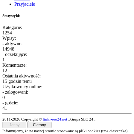
Przyjaciele
Statystyki:
Kategorie:
1254
Wpisy:
- aktywne:
14948
- oczekujące:
1
Komentarze:
12
Ostatnia aktywność:
15 godzin temu
Użytkownicy online:
- zalogowani:
0
- goście:
41
2011-2026 Copyright ©
linki-seo24.net
.:Grupa SEO 24 :.
Jasny
Ciemny
Informujemy, że na naszej stronie stosowane są pliki cookies (tzw. ciasteczka).