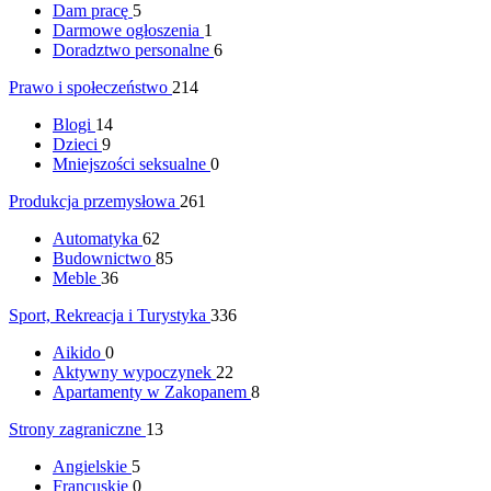
Dam pracę
5
Darmowe ogłoszenia
1
Doradztwo personalne
6
Prawo i społeczeństwo
214
Blogi
14
Dzieci
9
Mniejszości seksualne
0
Produkcja przemysłowa
261
Automatyka
62
Budownictwo
85
Meble
36
Sport, Rekreacja i Turystyka
336
Aikido
0
Aktywny wypoczynek
22
Apartamenty w Zakopanem
8
Strony zagraniczne
13
Angielskie
5
Francuskie
0