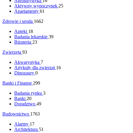
Agroturystyka
16
Aktywny wypoczynek
25
Apartamenty
61
Zdrowie i uroda
1662
Apteki
18
Badania lekarskie
39
Biżuteria
23
Zwierzęta
93
Akwarystyka
7
Artykuły dla zwierząt
16
Dinozaury
0
Banki i Finanse
299
Badania rynku
3
Banki
20
Doradztwo
49
Budownictwo
1763
Alarmy
17
Architektura
51