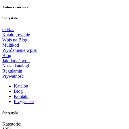
Zobacz również:
Statystyki:
O Nas
Katalogowanie
Wpis na Blogu
Multikod
Wyróżnienie wpisu
Blog
Jak dodać wpis
Nasze katalogi
Regulamin
Prywatność
Katalog
Blog
Kontakt
Przyjaciele
Statystyki:
Kategorie: