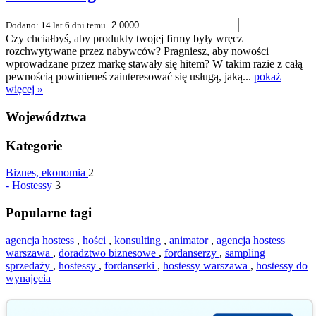
Dodano: 14 lat 6 dni temu
Czy chciałbyś, aby produkty twojej firmy były wręcz
rozchwytywane przez nabywców? Pragniesz, aby nowości
wprowadzane przez markę stawały się hitem? W takim razie z całą
pewnością powinieneś zainteresować się usługą, jaką...
pokaż
więcej »
Województwa
Kategorie
Biznes, ekonomia
2
-
Hostessy
3
Popularne tagi
agencja hostess
,
hości
,
konsulting
,
animator
,
agencja hostess
warszawa
,
doradztwo biznesowe
,
fordanserzy
,
sampling
sprzedaży
,
hostessy
,
fordanserki
,
hostessy warszawa
,
hostessy do
wynajęcia