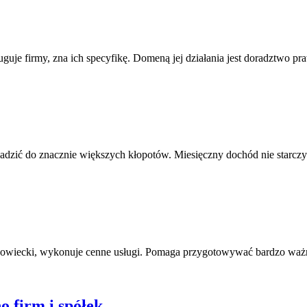
guje firmy, zna ich specyfikę. Domeną jej działania jest doradztwo pr
wadzić do znacznie większych kłopotów. Miesięczny dochód nie starczy 
azowiecki, wykonuje cenne usługi. Pomaga przygotowywać bardzo waż
 firm i spółek