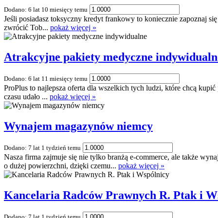
Dodano: 6 lat 10 miesięcy temu
Jeśli posiadasz toksyczny kredyt frankowy to koniecznie zapoznaj się 
zwrócić Tob...
pokaż więcej »
Atrakcyjne pakiety medyczne indywidualn
Dodano: 6 lat 11 miesięcy temu
ProPlus to najlepsza oferta dla wszelkich tych ludzi, które chcą kup
czasu udało ...
pokaż więcej »
Wynajem magazynów niemcy
Dodano: 7 lat 1 tydzień temu
Nasza firma zajmuje się nie tylko branżą e-commerce, ale także
o dużej powierzchni, dzięki czemu...
pokaż więcej »
Kancelaria Radców Prawnych R. Ptak i W
Dodano: 7 lat 1 tydzień temu