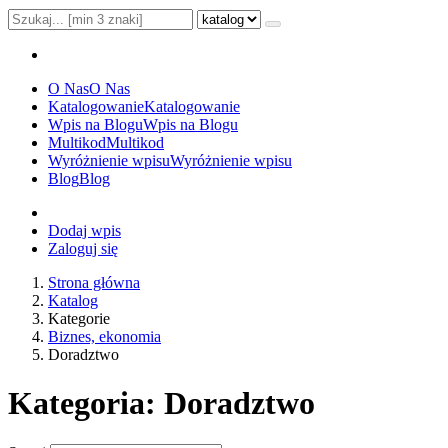
O Nas
O Nas
Katalogowanie
Katalogowanie
Wpis na Blogu
Wpis na Blogu
Multikod
Multikod
Wyróżnienie wpisu
Wyróżnienie wpisu
Blog
Blog
Dodaj wpis
Zaloguj się
Strona główna
Katalog
Kategorie
Biznes, ekonomia
Doradztwo
Kategoria: Doradztwo