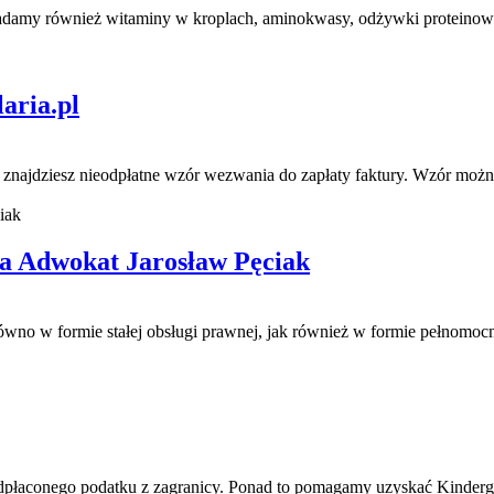
iadamy również witaminy w kroplach, aminokwasy, odżywki proteinowe, 
aria.pl
najdziesz nieodpłatne wzór wezwania do zapłaty faktury. Wzór można 
a Adwokat Jarosław Pęciak
no w formie stałej obsługi prawnej, jak również w formie pełnomoc
dpłaconego podatku z zagranicy. Ponad to pomagamy uzyskać Kindergeld