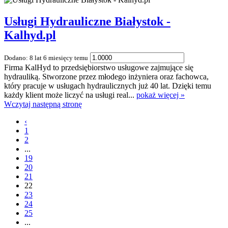
Usługi Hydrauliczne Białystok -
Kalhyd.pl
Dodano: 8 lat 6 miesięcy temu
Firma KalHyd to przedsiębiorstwo usługowe zajmujące się
hydrauliką. Stworzone przez młodego inżyniera oraz fachowca,
który pracuje w usługach hydraulicznych już 40 lat. Dzięki temu
każdy klient może liczyć na usługi real...
pokaż więcej »
Wczytaj następną stronę
‹
1
2
...
19
20
21
22
23
24
25
...