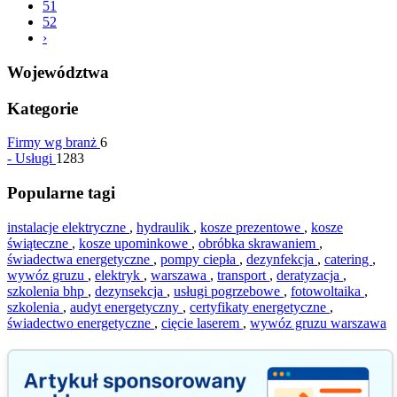
51
52
›
Województwa
Kategorie
Firmy wg branż
6
-
Usługi
1283
Popularne tagi
instalacje elektryczne
,
hydraulik
,
kosze prezentowe
,
kosze
świąteczne
,
kosze upominkowe
,
obróbka skrawaniem
,
świadectwa energetyczne
,
pompy ciepła
,
dezynfekcja
,
catering
,
wywóz gruzu
,
elektryk
,
warszawa
,
transport
,
deratyzacja
,
szkolenia bhp
,
dezynsekcja
,
usługi pogrzebowe
,
fotowoltaika
,
szkolenia
,
audyt energetyczny
,
certyfikaty energetyczne
,
świadectwo energetyczne
,
cięcie laserem
,
wywóz gruzu warszawa