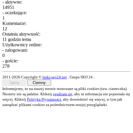
- aktywne:
14951
- oczekujące:
1
Komentarze:
12
Ostatnia aktywność:
11 godzin temu
Użytkownicy online:
- zalogowani:
0
- goście:
278
2011-2026 Copyright ©
linki-seo24.net
.:Grupa SEO 24 :.
Jasny
Ciemny
Informujemy, że na naszej stronie stosowane są pliki cookies (tzw. ciasteczka).
Niestety nie są jadalne. Kliknij
zgadzam się
, aby ta informacja nie pojawiała się
więcej. Kliknij
Polityka Prywatności
, aby dowiedzieć się więcej, w tym jak
zarządzać plikami cookies za pośrednictwem swojej przeglądarki.