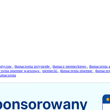
istyczne
,
tłumaczenia przysięgłe
,
tłumacz niemieckiego
,
tłumaczenia 
czenia pisemne warszawa
,
niemiecki
,
tłumaczenia pisemne
,
tłumacze
łumaczenia