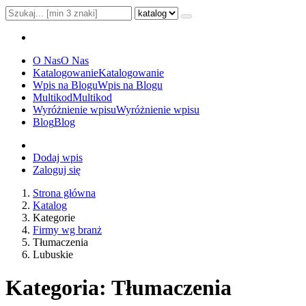
O Nas
O Nas
Katalogowanie
Katalogowanie
Wpis na Blogu
Wpis na Blogu
Multikod
Multikod
Wyróżnienie wpisu
Wyróżnienie wpisu
Blog
Blog
Dodaj wpis
Zaloguj się
Strona główna
Katalog
Kategorie
Firmy wg branż
Tłumaczenia
Lubuskie
Kategoria: Tłumaczenia