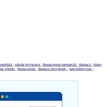
angielski
,
szkoła językowa
,
tłumaczenia niemiecki
,
tłumacz
,
biuro
nia włoski
,
tłumaczenie
,
tłumacz przysięgły
,
specjalistyczne
,