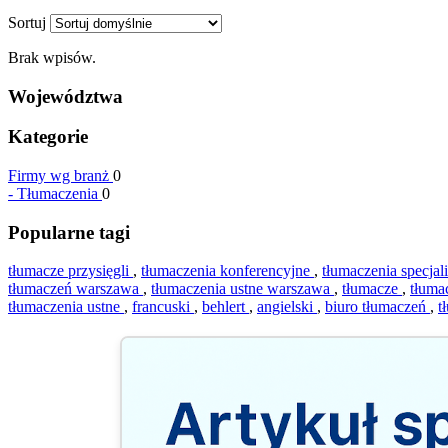
Sortuj
Brak wpisów.
Województwa
Kategorie
Firmy wg branż
0
-
Tłumaczenia
0
Popularne tagi
tłumacze przysięgli
,
tłumaczenia konferencyjne
,
tłumaczenia specjal
tłumaczeń warszawa
,
tłumaczenia ustne warszawa
,
tłumacze
,
tłuma
tłumaczenia ustne
,
francuski
,
behlert
,
angielski
,
biuro tłumaczeń
,
t