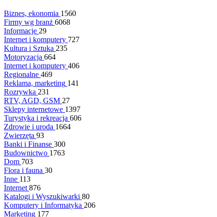
Biznes, ekonomia
1560
Firmy wg branż
6068
Informacje
29
Internet i komputery
727
Kultura i Sztuka
235
Motoryzacja
664
Internet i komputery
406
Regionalne
469
Reklama, marketing
141
Rozrywka
231
RTV, AGD, GSM
27
Sklepy internetowe
1397
Turystyka i rekreacja
606
Zdrowie i uroda
1664
Zwierzęta
93
Banki i Finanse
300
Budownictwo
1763
Dom
703
Flora i fauna
30
Inne
113
Internet
876
Katalogi i Wyszukiwarki
80
Komputery i Informatyka
206
Marketing
177