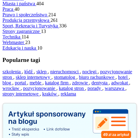
Miasta i państwa
404
Praca
40
Prawo i społeczeństwo
214
Produkcja przemysłowa
261
Sport, Rekreacja i Turystyka
336
Strony zagraniczne
13
Technika
114
Webmaster
23
Edukacja i nauka
10
Popularne tagi
szkolenia
,
łódź
,
sklep
,
nieruchomosci
,
noclegi
,
pozycjonowanie
stron
,
sklep internetowy
,
stomatolog
,
biuro rachunkowe
,
hotel
,
blog
,
portal
,
meble
,
katalog firm
,
zdrowie
,
dentysta
,
adwokat
,
wrocław
,
pozycjonowanie
,
katalog stron
,
porady
,
warszawa
,
strony internetowe
,
kraków
,
reklama