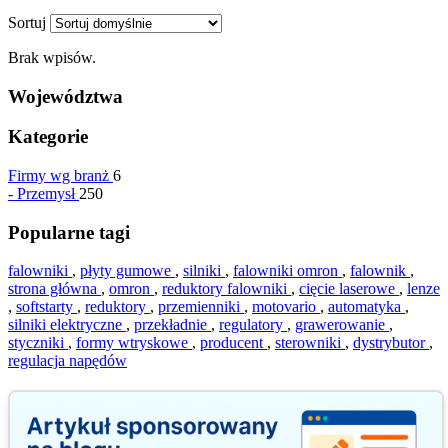
Sortuj
Brak wpisów.
Województwa
Kategorie
Firmy wg branż
6
-
Przemysł
250
Popularne tagi
falowniki
,
płyty gumowe
,
silniki
,
falowniki omron
,
falownik
,
strona główna
,
omron
,
reduktory falowniki
,
cięcie laserowe
,
lenze
,
softstarty
,
reduktory
,
przemienniki
,
motovario
,
automatyka
,
silniki elektryczne
,
przekładnie
,
regulatory
,
grawerowanie
,
styczniki
,
formy wtryskowe
,
producent
,
sterowniki
,
dystrybutor
,
regulacja napędów