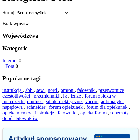
Sortuj
Brak wpisów.
Województwa
Kategorie
Internet
0
-
Fora
0
Popularne tagi
instrukcja
,
abb
,
sew
,
nord
,
omron
,
falownik
,
przetwornice
częstotliwości
,
przemienniki
,
lg
,
lenze
,
forum opieka w
niemczech
,
danfoss
,
silniki elektryczne
,
vacon
,
automatyka
napędowa
,
schneider
,
forum opiekunek
,
forum dla opiekunek
,
opieka niemcy
,
instrukcje
,
falowniki
,
opieka forum
,
schematy
dobór falownków