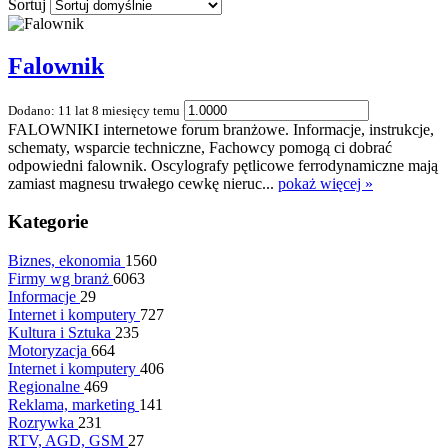
Sortuj
Falownik
Dodano: 11 lat 8 miesięcy temu
FALOWNIKI internetowe forum branżowe. Informacje, instrukcje,
schematy, wsparcie techniczne, Fachowcy pomogą ci dobrać
odpowiedni falownik. Oscylografy pętlicowe ferrodynamiczne mają
zamiast magnesu trwałego cewkę nieruc...
pokaż więcej »
Kategorie
Biznes, ekonomia
1560
Firmy wg branż
6063
Informacje
29
Internet i komputery
727
Kultura i Sztuka
235
Motoryzacja
664
Internet i komputery
406
Regionalne
469
Reklama, marketing
141
Rozrywka
231
RTV, AGD, GSM
27