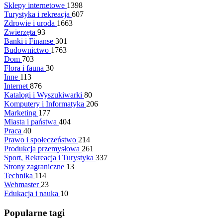
Sklepy internetowe
1398
Turystyka i rekreacja
607
Zdrowie i uroda
1663
Zwierzęta
93
Banki i Finanse
301
Budownictwo
1763
Dom
703
Flora i fauna
30
Inne
113
Internet
876
Katalogi i Wyszukiwarki
80
Komputery i Informatyka
206
Marketing
177
Miasta i państwa
404
Praca
40
Prawo i społeczeństwo
214
Produkcja przemysłowa
261
Sport, Rekreacja i Turystyka
337
Strony zagraniczne
13
Technika
114
Webmaster
23
Edukacja i nauka
10
Popularne tagi