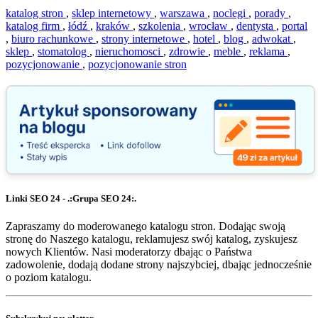
katalog stron
,
sklep internetowy
,
warszawa
,
noclegi
,
porady
,
katalog firm
,
łódź
,
kraków
,
szkolenia
,
wrocław
,
dentysta
,
portal
,
biuro rachunkowe
,
strony internetowe
,
hotel
,
blog
,
adwokat
,
sklep
,
stomatolog
,
nieruchomosci
,
zdrowie
,
meble
,
reklama
,
pozycjonowanie
,
pozycjonowanie stron
Linki SEO 24 - .:Grupa SEO 24:.
Zapraszamy do moderowanego katalogu stron. Dodając swoją
stronę do Naszego katalogu, reklamujesz swój katalog, zyskujesz
nowych Klientów. Nasi moderatorzy dbając o Państwa
zadowolenie, dodają dodane strony najszybciej, dbając jednocześnie
o poziom katalogu.