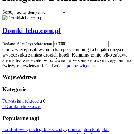
Sortuj
Domki-leba.com.pl
Dodano: 6 lat 2 tygodnie temu
Coraz więcej osób wybiera kampery camping Łeba jako miejsce
wypoczynku zamiast drogich hoteli. Kemping to nie tylko zabawa,
ale ma też wiele zalet w porównaniu ze standardowymi zajęciami na
świeżym powietrzu. Jeśli Twój ...
pokaż więcej »
Województwa
Kategorie
Turystyka i rekreacja
0
-
Domki letniskowe
1
Popularne tagi
komfortowe
,
noclegi bieszczady
,
domki
,
domki dąbki
,