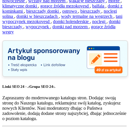
nowoczesne
,
wczasy nad morzem
,
wakacje bieszczady
,
morze
,
klimatyczne domki
,
gorące źródła mezokovesd
,
balfala
,
domki z
kominkami
,
bieszczady domki
,
ostrowo
,
bieszczady
,
noclegi
solina
,
domki w bieszczadach
,
wody termalne na węgrzech
,
tani
wypoczynek mezokovesd
,
domki holenderskie
,
noclegi
,
domki
bieszczady
,
wypoczynek
,
domki nad morzem
,
gorące źródła
węgry
Linki SEO 24 - .:Grupa SEO 24:.
Zapraszamy do moderowanego katalogu stron. Dodając swoją
stronę do Naszego katalogu, reklamujesz swój katalog, zyskujesz
nowych Klientów. Nasi moderatorzy dbając o Państwa
zadowolenie, dodają dodane strony najszybciej, dbając jednocześnie
o poziom katalogu.