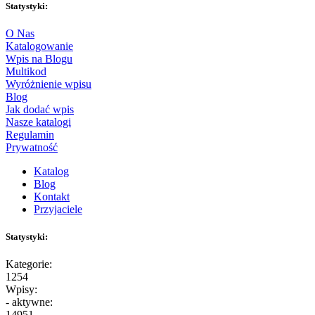
Statystyki:
O Nas
Katalogowanie
Wpis na Blogu
Multikod
Wyróżnienie wpisu
Blog
Jak dodać wpis
Nasze katalogi
Regulamin
Prywatność
Katalog
Blog
Kontakt
Przyjaciele
Statystyki:
Kategorie:
1254
Wpisy:
- aktywne:
14951