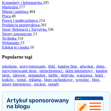
Komputery i Informatyka
205
Marketing
177
Miasta i państwa
404
Praca
40
Prawo i społeczeństwo
214
Produkcja przemysłowa
261
Sport, Rekreacja i Turystyka
336
Strony zagraniczne
13
Technika
114
Webmaster
23
Edukacja i nauka
10
Popularne tagi
szkolenia
,
pozycjonowanie
,
łódź
,
katalog firm
,
adwokat
,
sklep
,
pozycjonowanie stron
,
nieruchomosci
,
sklep internetowy
,
katalog
stron
,
zdrowie
,
stomatolog
,
meble
,
dentysta
,
warszawa
,
hotel
,
kraków
,
portal
,
reklama
,
biuro rachunkowe
,
wrocław
,
blog
,
strony internetowe
,
noclegi
,
porady