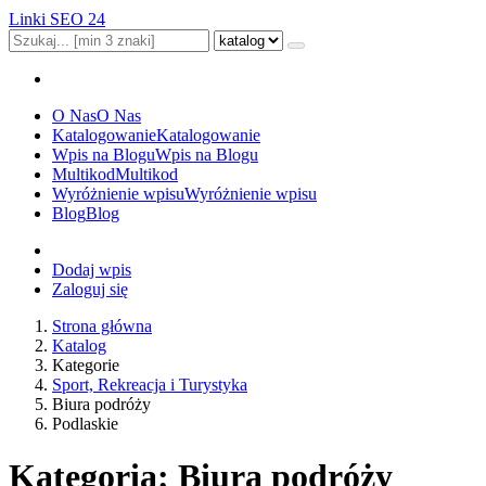
Linki SEO 24
O Nas
O Nas
Katalogowanie
Katalogowanie
Wpis na Blogu
Wpis na Blogu
Multikod
Multikod
Wyróżnienie wpisu
Wyróżnienie wpisu
Blog
Blog
Dodaj wpis
Zaloguj się
Strona główna
Katalog
Kategorie
Sport, Rekreacja i Turystyka
Biura podróży
Podlaskie
Kategoria: Biura podróży