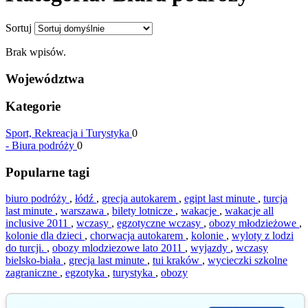
Sortuj
Brak wpisów.
Województwa
Kategorie
Sport, Rekreacja i Turystyka
0
-
Biura podróży
0
Popularne tagi
biuro podróży
,
łódź
,
grecja autokarem
,
egipt last minute
,
turcja
last minute
,
warszawa
,
bilety lotnicze
,
wakacje
,
wakacje all
inclusive 2011
,
wczasy
,
egzotyczne wczasy
,
obozy młodzieżowe
,
kolonie dla dzieci
,
chorwacja autokarem
,
kolonie
,
wyloty z lodzi
do turcji.
,
obozy mlodziezowe lato 2011
,
wyjazdy
,
wczasy
bielsko-biała
,
grecja last minute
,
tui kraków
,
wycieczki szkolne
zagraniczne
,
egzotyka
,
turystyka
,
obozy