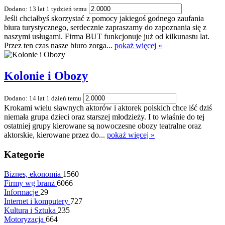
Dodano: 13 lat 1 tydzień temu
Jeśli chciałbyś skorzystać z pomocy jakiegoś godnego zaufania
biura turystycznego, serdecznie zapraszamy do zapoznania się z
naszymi usługami. Firma BUT funkcjonuje już od kilkunastu lat.
Przez ten czas nasze biuro zorga...
pokaż więcej »
Kolonie i Obozy
Dodano: 14 lat 1 dzień temu
Krokami wielu sławnych aktorów i aktorek polskich chce iść dziś
niemała grupa dzieci oraz starszej młodzieży. I to właśnie do tej
ostatniej grupy kierowane są nowoczesne obozy teatralne oraz
aktorskie, kierowane przez do...
pokaż więcej »
Kategorie
Biznes, ekonomia
1560
Firmy wg branż
6066
Informacje
29
Internet i komputery
727
Kultura i Sztuka
235
Motoryzacja
664