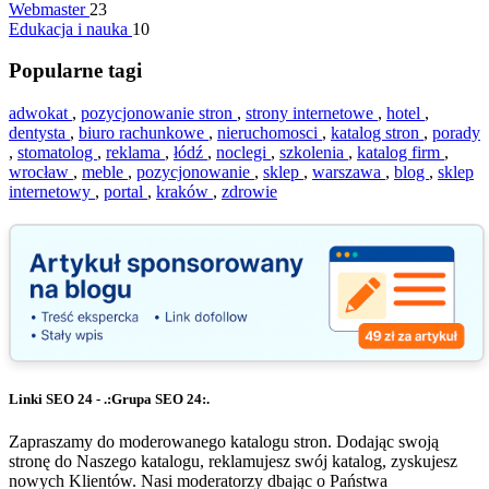
Webmaster
23
Edukacja i nauka
10
Popularne tagi
adwokat
,
pozycjonowanie stron
,
strony internetowe
,
hotel
,
dentysta
,
biuro rachunkowe
,
nieruchomosci
,
katalog stron
,
porady
,
stomatolog
,
reklama
,
łódź
,
noclegi
,
szkolenia
,
katalog firm
,
wrocław
,
meble
,
pozycjonowanie
,
sklep
,
warszawa
,
blog
,
sklep
internetowy
,
portal
,
kraków
,
zdrowie
Linki SEO 24 - .:Grupa SEO 24:.
Zapraszamy do moderowanego katalogu stron. Dodając swoją
stronę do Naszego katalogu, reklamujesz swój katalog, zyskujesz
nowych Klientów. Nasi moderatorzy dbając o Państwa