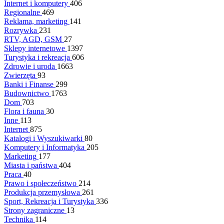
Internet i komputery
406
Regionalne
469
Reklama, marketing
141
Rozrywka
231
RTV, AGD, GSM
27
Sklepy internetowe
1397
Turystyka i rekreacja
606
Zdrowie i uroda
1663
Zwierzęta
93
Banki i Finanse
299
Budownictwo
1763
Dom
703
Flora i fauna
30
Inne
113
Internet
875
Katalogi i Wyszukiwarki
80
Komputery i Informatyka
205
Marketing
177
Miasta i państwa
404
Praca
40
Prawo i społeczeństwo
214
Produkcja przemysłowa
261
Sport, Rekreacja i Turystyka
336
Strony zagraniczne
13
Technika
114