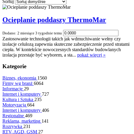
Sortuj
Ocieplanie poddaszy ThermoMar
Dodano: 2 miesiące 3 tygodnie temu
Zastosowanie technologii takich jak wdmuchiwanie wełny czy
izolacje celulozą zapewnia skuteczne zabezpieczenie przed stratami
ciepła. W kontekście nowoczesnych standardów budowlanych
izolacja przestaje być wyborem, a sta...
pokaż więcej »
Kategorie
Biznes, ekonomia
1560
Firmy wg branż
6064
Informacje
29
Internet i komputery
727
Kultura i Sztuka
235
Motoryzacja
664
Internet i komputery
406
Regionalne
469
Reklama, marketing
141
Rozrywka
231
RTV, AGD, GSM
27