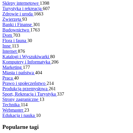
Sklepy internetowe
1398
Turystyka i rekreacja
607
Zdrowie i uroda
1663
Zwierzęta
93
Banki i Finanse
301
Budownictwo
1763
Dom
703
Flora i fauna
30
Inne
113
Internet
876
Katalogi i Wyszukiwarki
80
Komputery i Informatyka
206
Marketing
177
Miasta i państwa
404
Praca
40
Prawo i społeczeństwo
214
Produkcja przemysłowa
261
Sport, Rekreacja i Turystyka
337
Strony zagraniczne
13
Technika
114
Webmaster
23
Edukacja i nauka
10
Popularne tagi