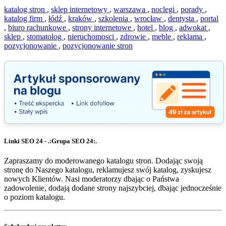
katalog stron
,
sklep internetowy
,
warszawa
,
noclegi
,
porady
,
katalog firm
,
łódź
,
kraków
,
szkolenia
,
wrocław
,
dentysta
,
portal
,
biuro rachunkowe
,
strony internetowe
,
hotel
,
blog
,
adwokat
,
sklep
,
stomatolog
,
nieruchomosci
,
zdrowie
,
meble
,
reklama
,
pozycjonowanie
,
pozycjonowanie stron
Linki SEO 24 - .:Grupa SEO 24:.
Zapraszamy do moderowanego katalogu stron. Dodając swoją
stronę do Naszego katalogu, reklamujesz swój katalog, zyskujesz
nowych Klientów. Nasi moderatorzy dbając o Państwa
zadowolenie, dodają dodane strony najszybciej, dbając jednocześnie
o poziom katalogu.