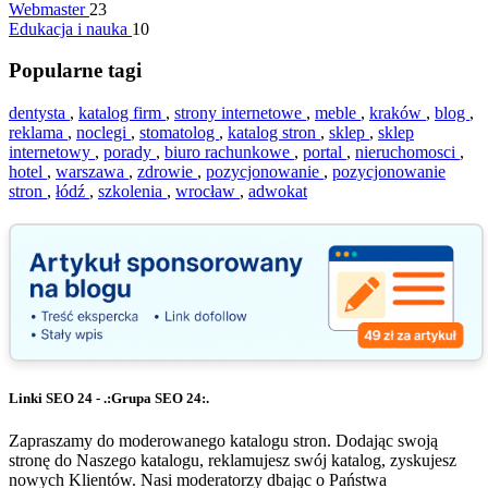
Webmaster
23
Edukacja i nauka
10
Popularne tagi
dentysta
,
katalog firm
,
strony internetowe
,
meble
,
kraków
,
blog
,
reklama
,
noclegi
,
stomatolog
,
katalog stron
,
sklep
,
sklep
internetowy
,
porady
,
biuro rachunkowe
,
portal
,
nieruchomosci
,
hotel
,
warszawa
,
zdrowie
,
pozycjonowanie
,
pozycjonowanie
stron
,
łódź
,
szkolenia
,
wrocław
,
adwokat
Linki SEO 24 - .:Grupa SEO 24:.
Zapraszamy do moderowanego katalogu stron. Dodając swoją
stronę do Naszego katalogu, reklamujesz swój katalog, zyskujesz
nowych Klientów. Nasi moderatorzy dbając o Państwa