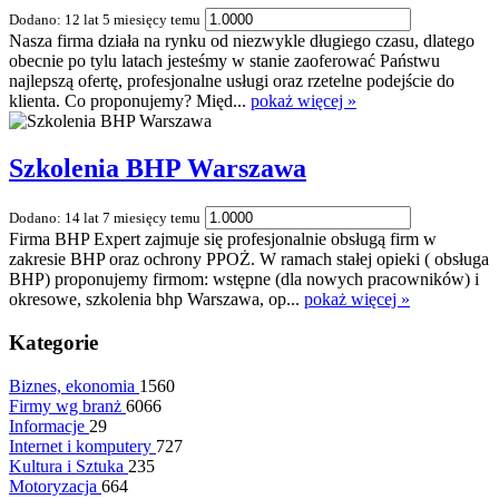
Dodano: 12 lat 5 miesięcy temu
Nasza firma działa na rynku od niezwykle długiego czasu, dlatego
obecnie po tylu latach jesteśmy w stanie zaoferować Państwu
najlepszą ofertę, profesjonalne usługi oraz rzetelne podejście do
klienta. Co proponujemy? Międ...
pokaż więcej »
Szkolenia BHP Warszawa
Dodano: 14 lat 7 miesięcy temu
Firma BHP Expert zajmuje się profesjonalnie obsługą firm w
zakresie BHP oraz ochrony PPOŻ. W ramach stałej opieki ( obsługa
BHP) proponujemy firmom: wstępne (dla nowych pracowników) i
okresowe, szkolenia bhp Warszawa, op...
pokaż więcej »
Kategorie
Biznes, ekonomia
1560
Firmy wg branż
6066
Informacje
29
Internet i komputery
727
Kultura i Sztuka
235
Motoryzacja
664