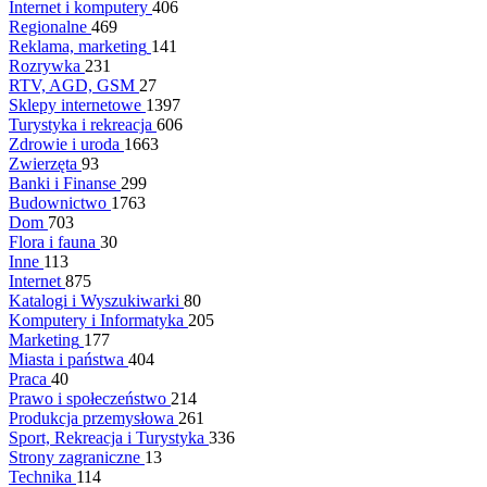
Internet i komputery
406
Regionalne
469
Reklama, marketing
141
Rozrywka
231
RTV, AGD, GSM
27
Sklepy internetowe
1397
Turystyka i rekreacja
606
Zdrowie i uroda
1663
Zwierzęta
93
Banki i Finanse
299
Budownictwo
1763
Dom
703
Flora i fauna
30
Inne
113
Internet
875
Katalogi i Wyszukiwarki
80
Komputery i Informatyka
205
Marketing
177
Miasta i państwa
404
Praca
40
Prawo i społeczeństwo
214
Produkcja przemysłowa
261
Sport, Rekreacja i Turystyka
336
Strony zagraniczne
13
Technika
114