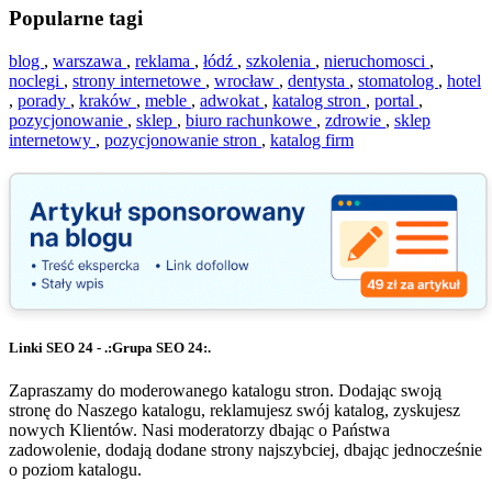
Popularne tagi
blog
,
warszawa
,
reklama
,
łódź
,
szkolenia
,
nieruchomosci
,
noclegi
,
strony internetowe
,
wrocław
,
dentysta
,
stomatolog
,
hotel
,
porady
,
kraków
,
meble
,
adwokat
,
katalog stron
,
portal
,
pozycjonowanie
,
sklep
,
biuro rachunkowe
,
zdrowie
,
sklep
internetowy
,
pozycjonowanie stron
,
katalog firm
Linki SEO 24 - .:Grupa SEO 24:.
Zapraszamy do moderowanego katalogu stron. Dodając swoją
stronę do Naszego katalogu, reklamujesz swój katalog, zyskujesz
nowych Klientów. Nasi moderatorzy dbając o Państwa
zadowolenie, dodają dodane strony najszybciej, dbając jednocześnie
o poziom katalogu.