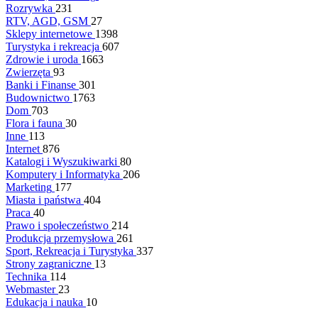
Rozrywka
231
RTV, AGD, GSM
27
Sklepy internetowe
1398
Turystyka i rekreacja
607
Zdrowie i uroda
1663
Zwierzęta
93
Banki i Finanse
301
Budownictwo
1763
Dom
703
Flora i fauna
30
Inne
113
Internet
876
Katalogi i Wyszukiwarki
80
Komputery i Informatyka
206
Marketing
177
Miasta i państwa
404
Praca
40
Prawo i społeczeństwo
214
Produkcja przemysłowa
261
Sport, Rekreacja i Turystyka
337
Strony zagraniczne
13
Technika
114
Webmaster
23
Edukacja i nauka
10