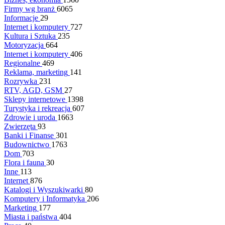
Firmy wg branż
6065
Informacje
29
Internet i komputery
727
Kultura i Sztuka
235
Motoryzacja
664
Internet i komputery
406
Regionalne
469
Reklama, marketing
141
Rozrywka
231
RTV, AGD, GSM
27
Sklepy internetowe
1398
Turystyka i rekreacja
607
Zdrowie i uroda
1663
Zwierzęta
93
Banki i Finanse
301
Budownictwo
1763
Dom
703
Flora i fauna
30
Inne
113
Internet
876
Katalogi i Wyszukiwarki
80
Komputery i Informatyka
206
Marketing
177
Miasta i państwa
404