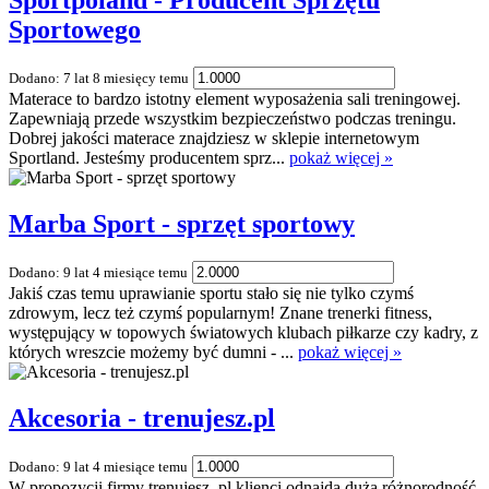
Sportpoland - Producent Sprzętu
Sportowego
Dodano: 7 lat 8 miesięcy temu
Materace to bardzo istotny element wyposażenia sali treningowej.
Zapewniają przede wszystkim bezpieczeństwo podczas treningu.
Dobrej jakości materace znajdziesz w sklepie internetowym
Sportland. Jesteśmy producentem sprz...
pokaż więcej »
Marba Sport - sprzęt sportowy
Dodano: 9 lat 4 miesiące temu
Jakiś czas temu uprawianie sportu stało się nie tylko czymś
zdrowym, lecz też czymś popularnym! Znane trenerki fitness,
występujący w topowych światowych klubach piłkarze czy kadry, z
których wreszcie możemy być dumni - ...
pokaż więcej »
Akcesoria - trenujesz.pl
Dodano: 9 lat 4 miesiące temu
W propozycji firmy trenujesz. pl klienci odnajdą dużą różnorodność