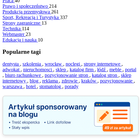
Praca
40
Prawo i społeczeństwo
214
Produkcja przemysłowa
261
Sport, Rekreacja i Turystyka
337
Strony zagraniczne
13
Technika
114
Webmaster
23
Edukacja i nauka
10
Popularne tagi
dentysta
,
szkolenia
,
wrocław
,
noclegi
,
strony internetowe
,
adwokat
,
nieruchomosci
,
sklep
,
katalog firm
,
łódź
,
meble
,
portal
,
biuro rachunkowe
,
pozycjonowanie stron
,
katalog stron
,
sklep
internetowy
,
blog
,
reklama
,
zdrowie
,
kraków
,
pozycjonowanie
,
warszawa
,
hotel
,
stomatolog
,
porady