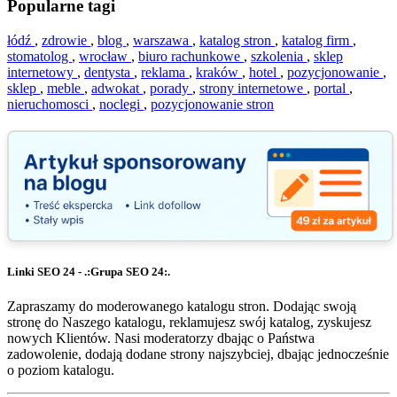
Popularne tagi
łódź
,
zdrowie
,
blog
,
warszawa
,
katalog stron
,
katalog firm
,
stomatolog
,
wrocław
,
biuro rachunkowe
,
szkolenia
,
sklep
internetowy
,
dentysta
,
reklama
,
kraków
,
hotel
,
pozycjonowanie
,
sklep
,
meble
,
adwokat
,
porady
,
strony internetowe
,
portal
,
nieruchomosci
,
noclegi
,
pozycjonowanie stron
Linki SEO 24 - .:Grupa SEO 24:.
Zapraszamy do moderowanego katalogu stron. Dodając swoją
stronę do Naszego katalogu, reklamujesz swój katalog, zyskujesz
nowych Klientów. Nasi moderatorzy dbając o Państwa
zadowolenie, dodają dodane strony najszybciej, dbając jednocześnie
o poziom katalogu.