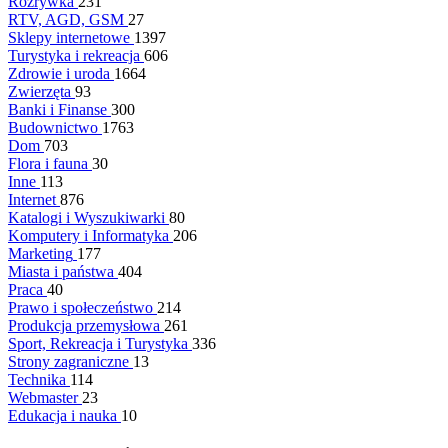
Rozrywka
231
RTV, AGD, GSM
27
Sklepy internetowe
1397
Turystyka i rekreacja
606
Zdrowie i uroda
1664
Zwierzęta
93
Banki i Finanse
300
Budownictwo
1763
Dom
703
Flora i fauna
30
Inne
113
Internet
876
Katalogi i Wyszukiwarki
80
Komputery i Informatyka
206
Marketing
177
Miasta i państwa
404
Praca
40
Prawo i społeczeństwo
214
Produkcja przemysłowa
261
Sport, Rekreacja i Turystyka
336
Strony zagraniczne
13
Technika
114
Webmaster
23
Edukacja i nauka
10