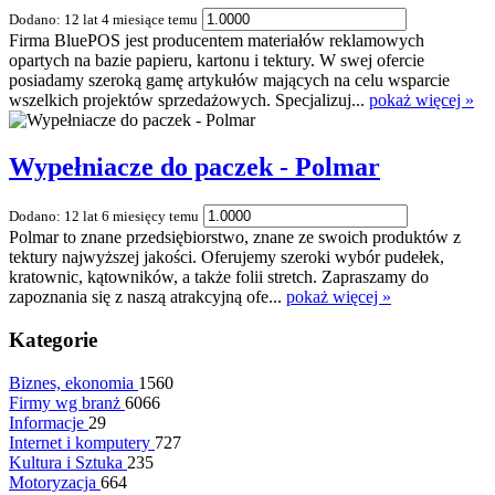
Dodano: 12 lat 4 miesiące temu
Firma BluePOS jest producentem materiałów reklamowych
opartych na bazie papieru, kartonu i tektury. W swej ofercie
posiadamy szeroką gamę artykułów mających na celu wsparcie
wszelkich projektów sprzedażowych. Specjalizuj...
pokaż więcej »
Wypełniacze do paczek - Polmar
Dodano: 12 lat 6 miesięcy temu
Polmar to znane przedsiębiorstwo, znane ze swoich produktów z
tektury najwyższej jakości. Oferujemy szeroki wybór pudełek,
kratownic, kątowników, a także folii stretch. Zapraszamy do
zapoznania się z naszą atrakcyjną ofe...
pokaż więcej »
Kategorie
Biznes, ekonomia
1560
Firmy wg branż
6066
Informacje
29
Internet i komputery
727
Kultura i Sztuka
235
Motoryzacja
664