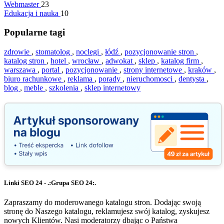
Webmaster
23
Edukacja i nauka
10
Popularne tagi
zdrowie
,
stomatolog
,
noclegi
,
łódź
,
pozycjonowanie stron
,
katalog stron
,
hotel
,
wrocław
,
adwokat
,
sklep
,
katalog firm
,
warszawa
,
portal
,
pozycjonowanie
,
strony internetowe
,
kraków
,
biuro rachunkowe
,
reklama
,
porady
,
nieruchomosci
,
dentysta
,
blog
,
meble
,
szkolenia
,
sklep internetowy
Linki SEO 24 - .:Grupa SEO 24:.
Zapraszamy do moderowanego katalogu stron. Dodając swoją
stronę do Naszego katalogu, reklamujesz swój katalog, zyskujesz
nowych Klientów. Nasi moderatorzy dbając o Państwa