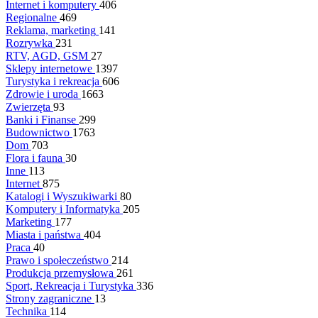
Internet i komputery
406
Regionalne
469
Reklama, marketing
141
Rozrywka
231
RTV, AGD, GSM
27
Sklepy internetowe
1397
Turystyka i rekreacja
606
Zdrowie i uroda
1663
Zwierzęta
93
Banki i Finanse
299
Budownictwo
1763
Dom
703
Flora i fauna
30
Inne
113
Internet
875
Katalogi i Wyszukiwarki
80
Komputery i Informatyka
205
Marketing
177
Miasta i państwa
404
Praca
40
Prawo i społeczeństwo
214
Produkcja przemysłowa
261
Sport, Rekreacja i Turystyka
336
Strony zagraniczne
13
Technika
114