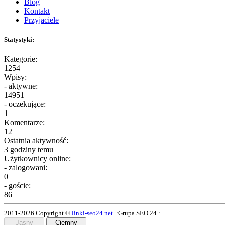
Blog
Kontakt
Przyjaciele
Statystyki:
Kategorie:
1254
Wpisy:
- aktywne:
14951
- oczekujące:
1
Komentarze:
12
Ostatnia aktywność:
3 godziny temu
Użytkownicy online:
- zalogowani:
0
- goście:
86
2011-2026 Copyright ©
linki-seo24.net
.:Grupa SEO 24 :.
Jasny
Ciemny