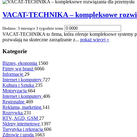
VACAT-TECHNIKA – kompleksowe rozwiąz
Dodano: 3 miesiące 3 tygodnie temu
VACAT-TECHNIKA to firma, która oferuje kompleksowe systemy prze
pozwalają na skuteczne zarządzanie z...
pokaż więcej »
Kategorie
Biznes, ekonomia
1560
Firmy wg branż
6066
Informacje
29
Internet i komputery
727
Kultura i Sztuka
235
Motoryzacja
664
Internet i komputery
406
Regionalne
469
Reklama, marketing
141
Rozrywka
231
RTV, AGD, GSM
27
Sklepy internetowe
1397
Turystyka i rekreacja
606
Zdrowie i uroda
1663