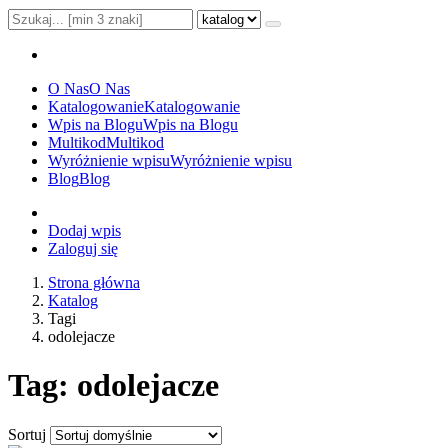
O Nas
O Nas
Katalogowanie
Katalogowanie
Wpis na Blogu
Wpis na Blogu
Multikod
Multikod
Wyróżnienie wpisu
Wyróżnienie wpisu
Blog
Blog
Dodaj wpis
Zaloguj się
Strona główna
Katalog
Tagi
odolejacze
Tag: odolejacze
Sortuj