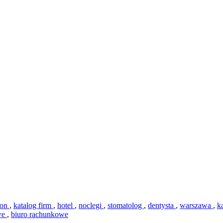
ron
,
katalog firm
,
hotel
,
noclegi
,
stomatolog
,
dentysta
,
warszawa
,
k
owe
,
biuro rachunkowe