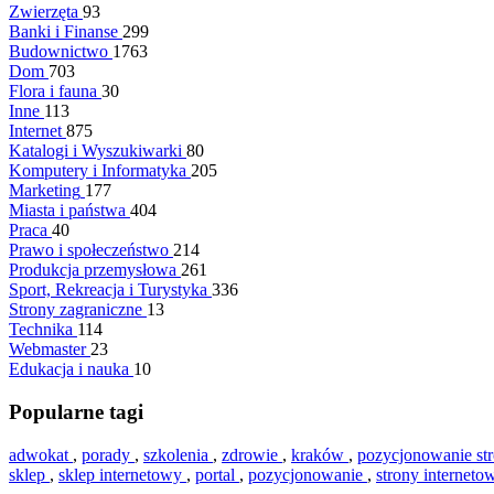
Zwierzęta
93
Banki i Finanse
299
Budownictwo
1763
Dom
703
Flora i fauna
30
Inne
113
Internet
875
Katalogi i Wyszukiwarki
80
Komputery i Informatyka
205
Marketing
177
Miasta i państwa
404
Praca
40
Prawo i społeczeństwo
214
Produkcja przemysłowa
261
Sport, Rekreacja i Turystyka
336
Strony zagraniczne
13
Technika
114
Webmaster
23
Edukacja i nauka
10
Popularne tagi
adwokat
,
porady
,
szkolenia
,
zdrowie
,
kraków
,
pozycjonowanie st
sklep
,
sklep internetowy
,
portal
,
pozycjonowanie
,
strony internet