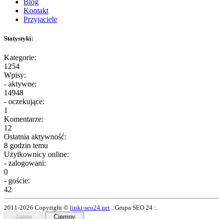
Blog
Kontakt
Przyjaciele
Statystyki:
Kategorie:
1254
Wpisy:
- aktywne:
14948
- oczekujące:
1
Komentarze:
12
Ostatnia aktywność:
8 godzin temu
Użytkownicy online:
- zalogowani:
0
- goście:
42
2011-2026 Copyright ©
linki-seo24.net
.:Grupa SEO 24 :.
Jasny
Ciemny