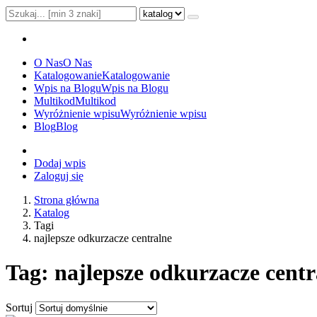
O Nas
O Nas
Katalogowanie
Katalogowanie
Wpis na Blogu
Wpis na Blogu
Multikod
Multikod
Wyróżnienie wpisu
Wyróżnienie wpisu
Blog
Blog
Dodaj wpis
Zaloguj się
Strona główna
Katalog
Tagi
najlepsze odkurzacze centralne
Tag: najlepsze odkurzacze centr
Sortuj