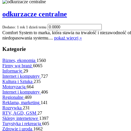
odkurzacze centralne
Dodano: 1 rok 1 dzień temu
Comfort System to marka, która stawia na trwałość i niezawodność o
niedopasowania systemu....
pokaż więcej »
Kategorie
Biznes, ekonomia
1560
Firmy wg branż
6065
Informacje
29
Internet i komputery
727
Kultura i Sztuka
235
Motoryzacja
664
Internet i komputery
406
Regionalne
469
Reklama, marketing
141
Rozrywka
231
RTV, AGD, GSM
27
Sklepy internetowe
1397
Turystyka i rekreacja
605
Zdrowie i uroda
1662