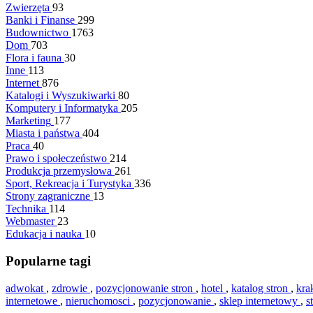
Zwierzęta
93
Banki i Finanse
299
Budownictwo
1763
Dom
703
Flora i fauna
30
Inne
113
Internet
876
Katalogi i Wyszukiwarki
80
Komputery i Informatyka
205
Marketing
177
Miasta i państwa
404
Praca
40
Prawo i społeczeństwo
214
Produkcja przemysłowa
261
Sport, Rekreacja i Turystyka
336
Strony zagraniczne
13
Technika
114
Webmaster
23
Edukacja i nauka
10
Popularne tagi
adwokat
,
zdrowie
,
pozycjonowanie stron
,
hotel
,
katalog stron
,
kr
internetowe
,
nieruchomosci
,
pozycjonowanie
,
sklep internetowy
,
s