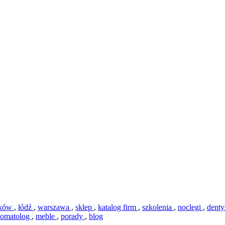
aków
,
łódź
,
warszawa
,
sklep
,
katalog firm
,
szkolenia
,
noclegi
,
denty
tomatolog
,
meble
,
porady
,
blog