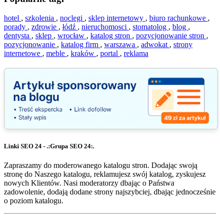
hotel
,
szkolenia
,
noclegi
,
sklep internetowy
,
biuro rachunkowe
,
porady
,
zdrowie
,
łódź
,
nieruchomosci
,
stomatolog
,
blog
,
dentysta
,
sklep
,
wrocław
,
katalog stron
,
pozycjonowanie stron
,
pozycjonowanie
,
katalog firm
,
warszawa
,
adwokat
,
strony
internetowe
,
meble
,
kraków
,
portal
,
reklama
Linki SEO 24 - .:Grupa SEO 24:.
Zapraszamy do moderowanego katalogu stron. Dodając swoją
stronę do Naszego katalogu, reklamujesz swój katalog, zyskujesz
nowych Klientów. Nasi moderatorzy dbając o Państwa
zadowolenie, dodają dodane strony najszybciej, dbając jednocześnie
o poziom katalogu.