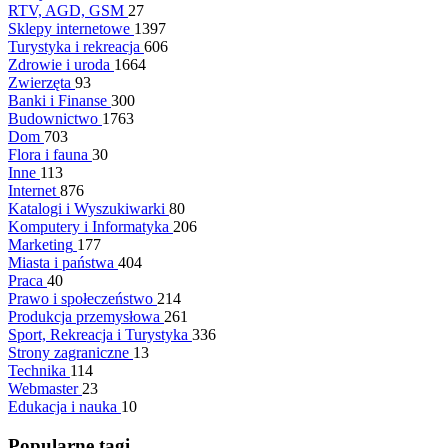
RTV, AGD, GSM
27
Sklepy internetowe
1397
Turystyka i rekreacja
606
Zdrowie i uroda
1664
Zwierzęta
93
Banki i Finanse
300
Budownictwo
1763
Dom
703
Flora i fauna
30
Inne
113
Internet
876
Katalogi i Wyszukiwarki
80
Komputery i Informatyka
206
Marketing
177
Miasta i państwa
404
Praca
40
Prawo i społeczeństwo
214
Produkcja przemysłowa
261
Sport, Rekreacja i Turystyka
336
Strony zagraniczne
13
Technika
114
Webmaster
23
Edukacja i nauka
10
Popularne tagi