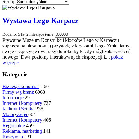
Sortuj
Wystawa Lego Karpacz
Dodano: 5 lat 2 miesiące temu
Prywatne Muzeum Konstrukcji klocków Lego w Karpaczu
zaprasza na niesamowitą przygodę z klockami Lego. Zmieniamy
swoje ekspozycje dwa razy do roku by każdy mógł zobaczyć coś
nowego. Dwa poziomy interaktywnych ekspozycji k...
pokaż
więcej »
Kategorie
Biznes, ekonomia
1560
Firmy wg branż
6068
Informacje
29
Internet i komputery
727
Kultura i Sztuka
235
Motoryzacja
664
Internet i komputery
406
Regionalne
469
Reklama, marketing
141
Rozrywka
231