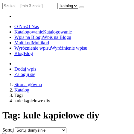
O Nas
O Nas
Katalogowanie
Katalogowanie
Wpis na Blogu
Wpis na Blogu
Multikod
Multikod
Wyróżnienie wpisu
Wyróżnienie wpisu
Blog
Blog
Dodaj wpis
Zaloguj się
Strona główna
Katalog
Tagi
kule kąpielowe diy
Tag: kule kąpielowe diy
Sortuj