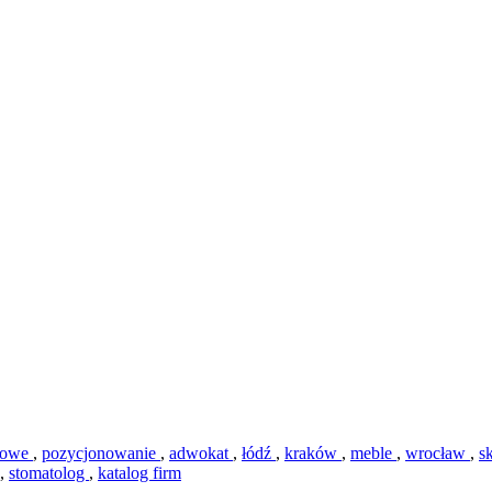
etowe
,
pozycjonowanie
,
adwokat
,
łódź
,
kraków
,
meble
,
wrocław
,
s
,
stomatolog
,
katalog firm