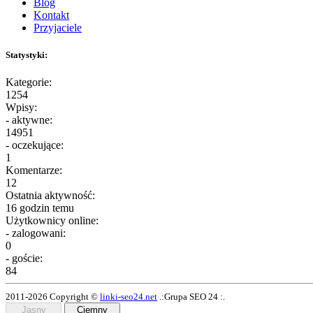
Blog
Kontakt
Przyjaciele
Statystyki:
Kategorie:
1254
Wpisy:
- aktywne:
14951
- oczekujące:
1
Komentarze:
12
Ostatnia aktywność:
16 godzin temu
Użytkownicy online:
- zalogowani:
0
- goście:
84
2011-2026 Copyright ©
linki-seo24.net
.:Grupa SEO 24 :.
Jasny
Ciemny