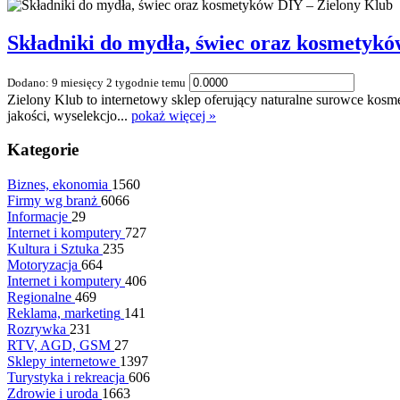
Składniki do mydła, świec oraz kosmetykó
Dodano: 9 miesięcy 2 tygodnie temu
Zielony Klub to internetowy sklep oferujący naturalne surowce kosm
jakości, wyselekcjo...
pokaż więcej »
Kategorie
Biznes, ekonomia
1560
Firmy wg branż
6066
Informacje
29
Internet i komputery
727
Kultura i Sztuka
235
Motoryzacja
664
Internet i komputery
406
Regionalne
469
Reklama, marketing
141
Rozrywka
231
RTV, AGD, GSM
27
Sklepy internetowe
1397
Turystyka i rekreacja
606
Zdrowie i uroda
1663