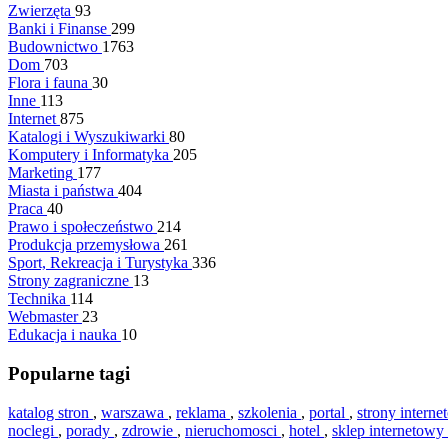
Zwierzęta
93
Banki i Finanse
299
Budownictwo
1763
Dom
703
Flora i fauna
30
Inne
113
Internet
875
Katalogi i Wyszukiwarki
80
Komputery i Informatyka
205
Marketing
177
Miasta i państwa
404
Praca
40
Prawo i społeczeństwo
214
Produkcja przemysłowa
261
Sport, Rekreacja i Turystyka
336
Strony zagraniczne
13
Technika
114
Webmaster
23
Edukacja i nauka
10
Popularne tagi
katalog stron
,
warszawa
,
reklama
,
szkolenia
,
portal
,
strony intern
noclegi
,
porady
,
zdrowie
,
nieruchomosci
,
hotel
,
sklep internetowy