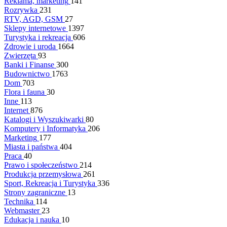
Reklama, marketing
141
Rozrywka
231
RTV, AGD, GSM
27
Sklepy internetowe
1397
Turystyka i rekreacja
606
Zdrowie i uroda
1664
Zwierzęta
93
Banki i Finanse
300
Budownictwo
1763
Dom
703
Flora i fauna
30
Inne
113
Internet
876
Katalogi i Wyszukiwarki
80
Komputery i Informatyka
206
Marketing
177
Miasta i państwa
404
Praca
40
Prawo i społeczeństwo
214
Produkcja przemysłowa
261
Sport, Rekreacja i Turystyka
336
Strony zagraniczne
13
Technika
114
Webmaster
23
Edukacja i nauka
10