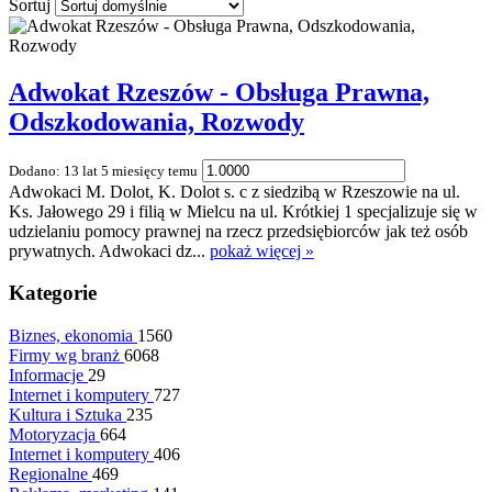
Sortuj
Adwokat Rzeszów - Obsługa Prawna,
Odszkodowania, Rozwody
Dodano: 13 lat 5 miesięcy temu
Adwokaci M. Dolot, K. Dolot s. c z siedzibą w Rzeszowie na ul.
Ks. Jałowego 29 i filią w Mielcu na ul. Krótkiej 1 specjalizuje się w
udzielaniu pomocy prawnej na rzecz przedsiębiorców jak też osób
prywatnych. Adwokaci dz...
pokaż więcej »
Kategorie
Biznes, ekonomia
1560
Firmy wg branż
6068
Informacje
29
Internet i komputery
727
Kultura i Sztuka
235
Motoryzacja
664
Internet i komputery
406
Regionalne
469