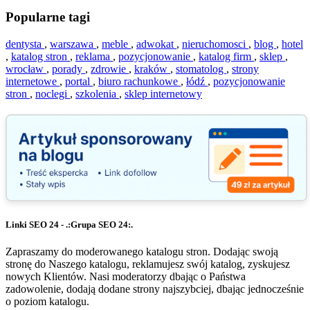
Popularne tagi
dentysta
,
warszawa
,
meble
,
adwokat
,
nieruchomosci
,
blog
,
hotel
,
katalog stron
,
reklama
,
pozycjonowanie
,
katalog firm
,
sklep
,
wrocław
,
porady
,
zdrowie
,
kraków
,
stomatolog
,
strony
internetowe
,
portal
,
biuro rachunkowe
,
łódź
,
pozycjonowanie
stron
,
noclegi
,
szkolenia
,
sklep internetowy
Linki SEO 24 - .:Grupa SEO 24:.
Zapraszamy do moderowanego katalogu stron. Dodając swoją
stronę do Naszego katalogu, reklamujesz swój katalog, zyskujesz
nowych Klientów. Nasi moderatorzy dbając o Państwa
zadowolenie, dodają dodane strony najszybciej, dbając jednocześnie
o poziom katalogu.