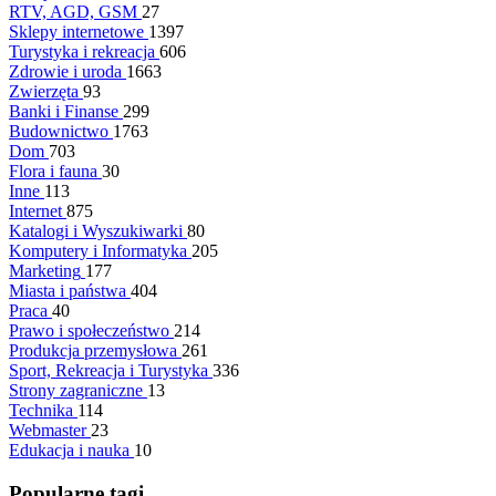
RTV, AGD, GSM
27
Sklepy internetowe
1397
Turystyka i rekreacja
606
Zdrowie i uroda
1663
Zwierzęta
93
Banki i Finanse
299
Budownictwo
1763
Dom
703
Flora i fauna
30
Inne
113
Internet
875
Katalogi i Wyszukiwarki
80
Komputery i Informatyka
205
Marketing
177
Miasta i państwa
404
Praca
40
Prawo i społeczeństwo
214
Produkcja przemysłowa
261
Sport, Rekreacja i Turystyka
336
Strony zagraniczne
13
Technika
114
Webmaster
23
Edukacja i nauka
10
Popularne tagi