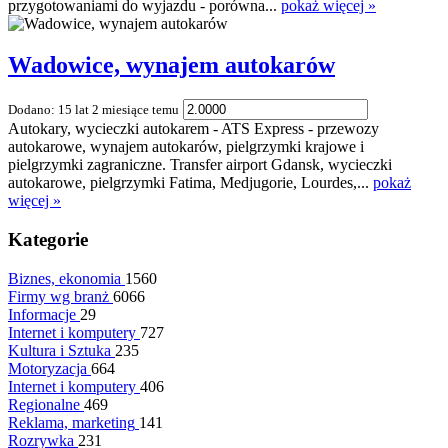
przygotowaniami do wyjazdu - porówna...
pokaż więcej »
Wadowice, wynajem autokarów
Dodano: 15 lat 2 miesiące temu
Autokary, wycieczki autokarem - ATS Express - przewozy
autokarowe, wynajem autokarów, pielgrzymki krajowe i
pielgrzymki zagraniczne. Transfer airport Gdansk, wycieczki
autokarowe, pielgrzymki Fatima, Medjugorie, Lourdes,...
pokaż
więcej »
Kategorie
Biznes, ekonomia
1560
Firmy wg branż
6066
Informacje
29
Internet i komputery
727
Kultura i Sztuka
235
Motoryzacja
664
Internet i komputery
406
Regionalne
469
Reklama, marketing
141
Rozrywka
231