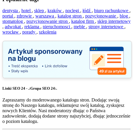
dentysta
,
hotel
,
sklep
,
kraków
,
noclegi
,
łódź
,
biuro rachunkowe
,
portal
,
zdrowie
,
warszawa
,
katalog stron
,
pozycjonowanie
,
blog
,
stomatolog
,
pozycjonowanie stron
,
katalog firm
,
sklep internetowy
,
adwokat
,
reklama
,
nieruchomosci
,
meble
,
strony internetowe
,
wrocław
,
porady
,
szkolenia
Linki SEO 24 - .:Grupa SEO 24:.
Zapraszamy do moderowanego katalogu stron. Dodając swoją
stronę do Naszego katalogu, reklamujesz swój katalog, zyskujesz
nowych Klientów. Nasi moderatorzy dbając o Państwa
zadowolenie, dodają dodane strony najszybciej, dbając jednocześnie
o poziom katalogu.