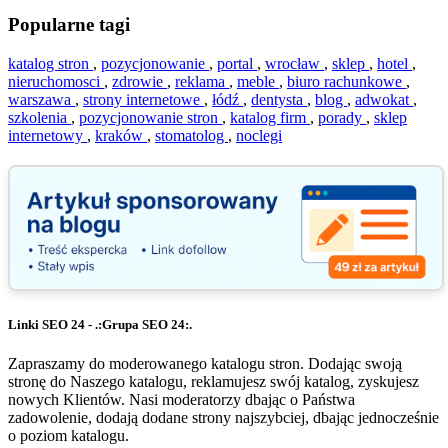
Popularne tagi
katalog stron
,
pozycjonowanie
,
portal
,
wrocław
,
sklep
,
hotel
,
nieruchomosci
,
zdrowie
,
reklama
,
meble
,
biuro rachunkowe
,
warszawa
,
strony internetowe
,
łódź
,
dentysta
,
blog
,
adwokat
,
szkolenia
,
pozycjonowanie stron
,
katalog firm
,
porady
,
sklep
internetowy
,
kraków
,
stomatolog
,
noclegi
Linki SEO 24 - .:Grupa SEO 24:.
Zapraszamy do moderowanego katalogu stron. Dodając swoją
stronę do Naszego katalogu, reklamujesz swój katalog, zyskujesz
nowych Klientów. Nasi moderatorzy dbając o Państwa
zadowolenie, dodają dodane strony najszybciej, dbając jednocześnie
o poziom katalogu.