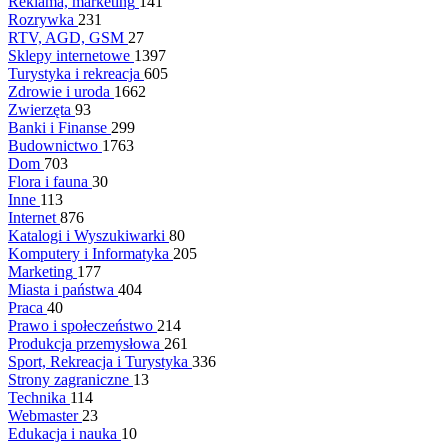
Reklama, marketing
141
Rozrywka
231
RTV, AGD, GSM
27
Sklepy internetowe
1397
Turystyka i rekreacja
605
Zdrowie i uroda
1662
Zwierzęta
93
Banki i Finanse
299
Budownictwo
1763
Dom
703
Flora i fauna
30
Inne
113
Internet
876
Katalogi i Wyszukiwarki
80
Komputery i Informatyka
205
Marketing
177
Miasta i państwa
404
Praca
40
Prawo i społeczeństwo
214
Produkcja przemysłowa
261
Sport, Rekreacja i Turystyka
336
Strony zagraniczne
13
Technika
114
Webmaster
23
Edukacja i nauka
10