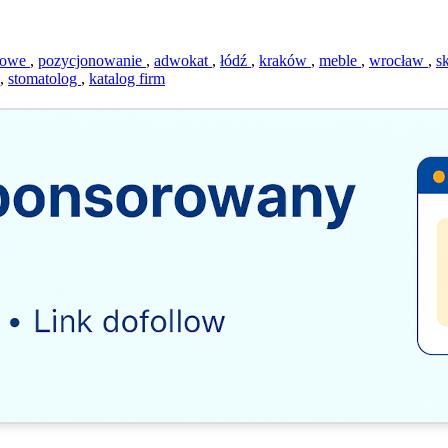
etowe
,
pozycjonowanie
,
adwokat
,
łódź
,
kraków
,
meble
,
wrocław
,
s
,
stomatolog
,
katalog firm