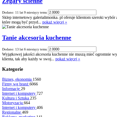
Zegary ścienne
Dodano: 11 lat 9 miesięcy temu
Sklep internetowy galerialimonka. pl oferuje klientom szeroki wybó
które mogą być przyd...
pokaż więcej »
Tanie akcesoria kuchenne
Dodano: 13 lat 6 miesięcy temu
Wyjątkowej jakości akcesoria kuchenne nie muszą mieć ogromnie w
klienta, tak aby każdy w swoj...
pokaż więcej »
Kategorie
Biznes, ekonomia
1560
Firmy wg branż
6066
Informacje
29
Internet i komputery
727
Kultura i Sztuka
235
Motoryzacja
664
Internet i komputery
406
Regionalne
469
Reklama, marketing
141