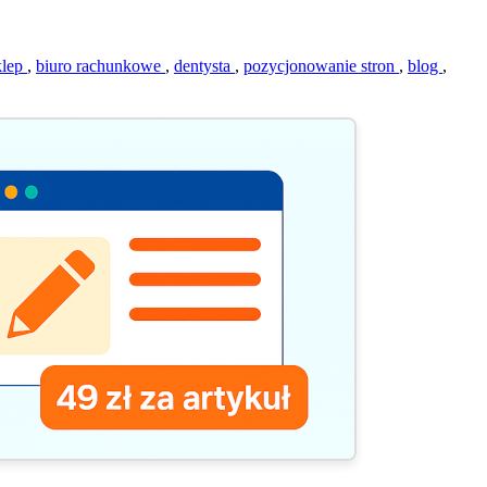
klep
,
biuro rachunkowe
,
dentysta
,
pozycjonowanie stron
,
blog
,