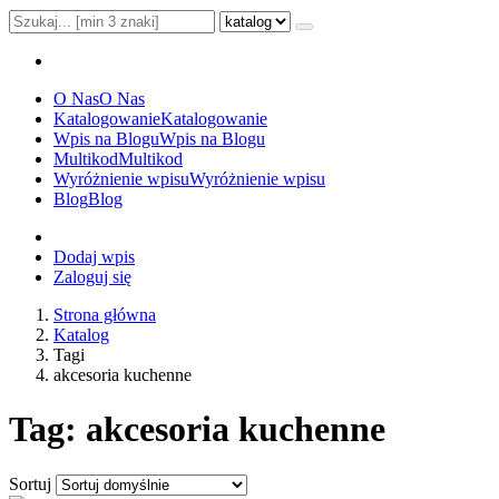
O Nas
O Nas
Katalogowanie
Katalogowanie
Wpis na Blogu
Wpis na Blogu
Multikod
Multikod
Wyróżnienie wpisu
Wyróżnienie wpisu
Blog
Blog
Dodaj wpis
Zaloguj się
Strona główna
Katalog
Tagi
akcesoria kuchenne
Tag: akcesoria kuchenne
Sortuj