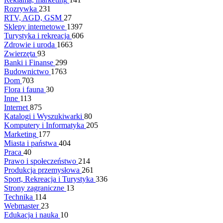
Rozrywka
231
RTV, AGD, GSM
27
Sklepy internetowe
1397
Turystyka i rekreacja
606
Zdrowie i uroda
1663
Zwierzęta
93
Banki i Finanse
299
Budownictwo
1763
Dom
703
Flora i fauna
30
Inne
113
Internet
875
Katalogi i Wyszukiwarki
80
Komputery i Informatyka
205
Marketing
177
Miasta i państwa
404
Praca
40
Prawo i społeczeństwo
214
Produkcja przemysłowa
261
Sport, Rekreacja i Turystyka
336
Strony zagraniczne
13
Technika
114
Webmaster
23
Edukacja i nauka
10