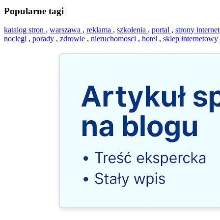
Popularne tagi
katalog stron
,
warszawa
,
reklama
,
szkolenia
,
portal
,
strony intern
noclegi
,
porady
,
zdrowie
,
nieruchomosci
,
hotel
,
sklep internetowy